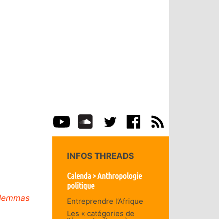
INFOS THREADS
Calenda > Anthropologie
politique
Dilemmas
Entreprendre l’Afrique
Les « catégories de