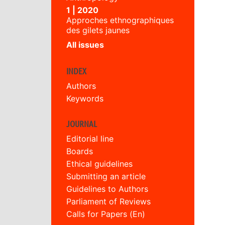
1 | 2020
Approches ethnographiques
des gilets jaunes
All issues
INDEX
Authors
Keywords
JOURNAL
Editorial line
Boards
Ethical guidelines
Submitting an article
Guidelines to Authors
Parliament of Reviews
Calls for Papers (En)