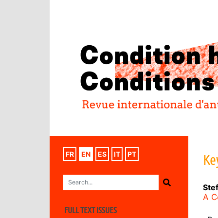
FR
EN
ES
IT
PT
Ke
Ste
A C
FULL TEXT ISSUES