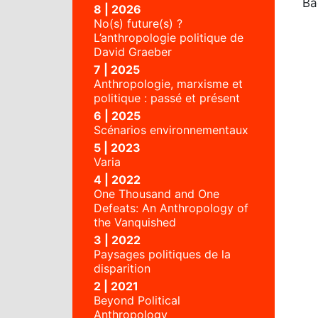
Ba
8 | 2026
No(s) future(s) ?
L’anthropologie politique de
David Graeber
7 | 2025
Anthropologie, marxisme et
politique : passé et présent
6 | 2025
Scénarios environnementaux
5 | 2023
Varia
4 | 2022
One Thousand and One
Defeats: An Anthropology of
the Vanquished
3 | 2022
Paysages politiques de la
disparition
2 | 2021
Beyond Political
Anthropology