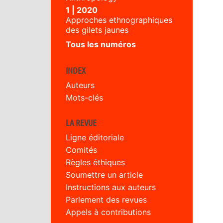
1 | 2020
Approches ethnographiques
des gilets jaunes
Tous les numéros
INDEX
Auteurs
Mots-clés
LA REVUE
Ligne éditoriale
Comités
Règles éthiques
Soumettre un article
Instructions aux auteurs
Parlement des revues
Appels à contributions