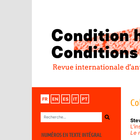
FR
EN
ES
IT
PT
Co
Ste
L’in
Le 
NUMÉROS EN TEXTE INTÉGRAL