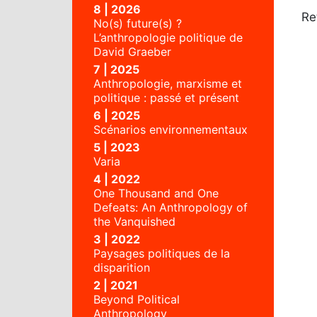
8 | 2026
Re
No(s) future(s) ?
L’anthropologie politique de
David Graeber
7 | 2025
Anthropologie, marxisme et
politique : passé et présent
6 | 2025
Scénarios environnementaux
5 | 2023
Varia
4 | 2022
One Thousand and One
Defeats: An Anthropology of
the Vanquished
3 | 2022
Paysages politiques de la
disparition
2 | 2021
Beyond Political
Anthropology