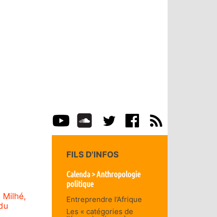
FILS D'INFOS
Calenda > Anthropologie
politique
 Milhé,
Entreprendre l’Afrique
du
Les « catégories de