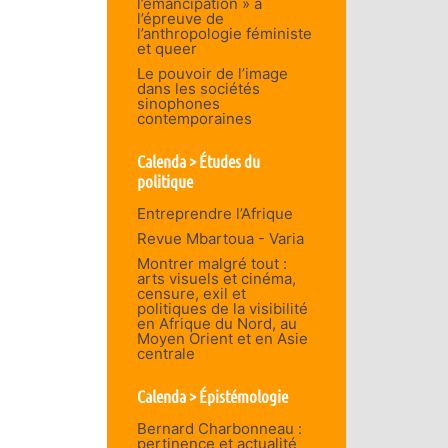
l’émancipation » à
l’épreuve de
l’anthropologie féministe
et queer
Le pouvoir de l’image
dans les sociétés
sinophones
contemporaines
Calenda > Études du
politique
Entreprendre l’Afrique
Revue Mbartoua - Varia
Montrer malgré tout :
arts visuels et cinéma,
censure, exil et
politiques de la visibilité
en Afrique du Nord, au
Moyen Orient et en Asie
centrale
Calenda > Épistémologie
Bernard Charbonneau :
pertinence et actualité