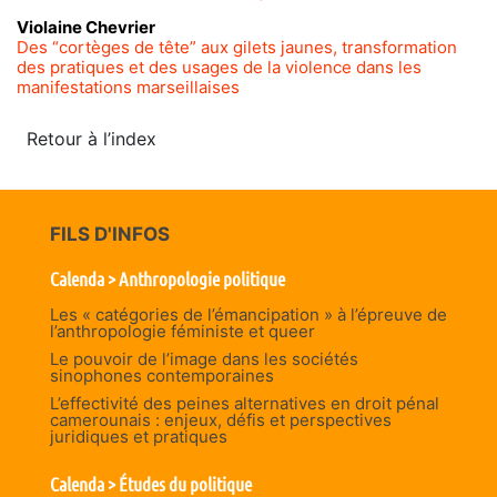
Violaine
Chevrier
Des “cortèges de tête” aux gilets jaunes, transformation
des pratiques et des usages de la violence dans les
manifestations marseillaises
Retour à l’index
FILS D'INFOS
Calenda > Anthropologie politique
Les « catégories de l’émancipation » à l’épreuve de
l’anthropologie féministe et queer
Le pouvoir de l’image dans les sociétés
sinophones contemporaines
L’effectivité des peines alternatives en droit pénal
camerounais : enjeux, défis et perspectives
juridiques et pratiques
Calenda > Études du politique