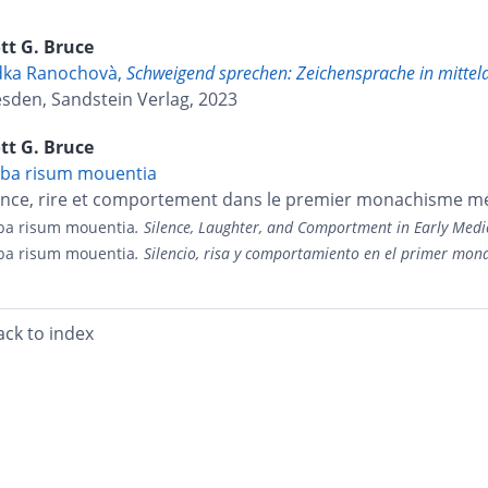
tt G.
Bruce
dka Ranochovà,
Schweigend sprechen: Zeichensprache in mittela
sden, Sandstein Verlag, 2023
tt G.
Bruce
ba risum mouentia
ence, rire et comportement dans le premier monachisme m
ba risum mouentia
. Silence, Laughter, and Comportment in Early Med
ba risum mouentia
. Silencio, risa y comportamiento en el primer mon
ack to index