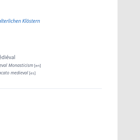
lterlichen Klöstern
édiéval
ieval Monasticism
acato medieval