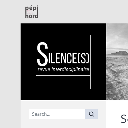
PépiNord
Main menu
S