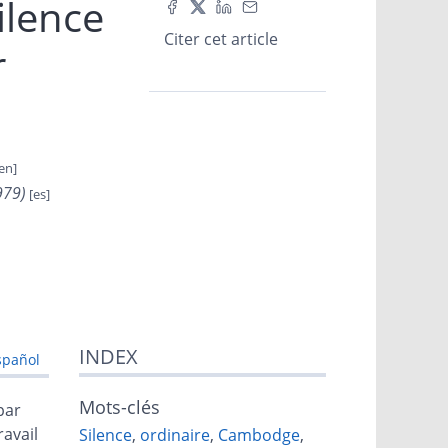
ilence
Citer cet article
r
979)
INDEX
spañol
Mots-clés
par
ravail
Silence
,
ordinaire
,
Cambodge
,