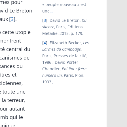
mmes pour
« peuple nouveau » est
avid Le Breton
une
…
iaux
3
.
3
David Le Breton,
Du
silence
, Paris, Éditions
 cette utopie
Métailié, 2015, p. 179.
s montrent
4
Elizabeth Becker,
Les
té central du
Larmes du Cambodge
,
Paris, Presses de la cité,
écanismes de
1986 ; David Porter
stances du
Chandler,
Pol Pot : frère
âtres et
numéro un
, Paris, Plon,
1993 ;
…
tidiennes,
e toute une
 la terreur,
Pour autant
omb qui le
canique