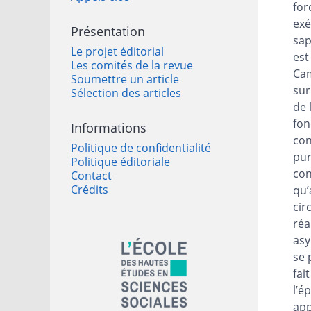
No
for
Cit
exé
Présentation
Aut
sap
Le projet éditorial
est
Les comités de la revue
Cam
Soumettre un article
sur
Sélection des articles
de 
fon
Informations
con
Politique de confidentialité
pur
Politique éditoriale
con
Contact
Crédits
qu’
cir
réa
asy
Affiliations/partenaires
se 
fai
l’é
app