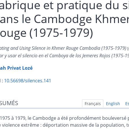
abrique et pratique du s
ans le Cambodge Khme
ouge (1975-1979)
ating and Using Silence in Khmer Rouge Cambodia (1975-1979)
ar y usar el silencio en el Camboya de los Jemeres Rojos (1975-1
ah Privat
Lozé
 :
10.56698/silences.141
sumés
SUMÉS
ex
Français
English
E
n
te
1975 à 1979, le Cambodge a été profondément bouleversé 
liographie
 violence extrême : déportation massive de la population, t