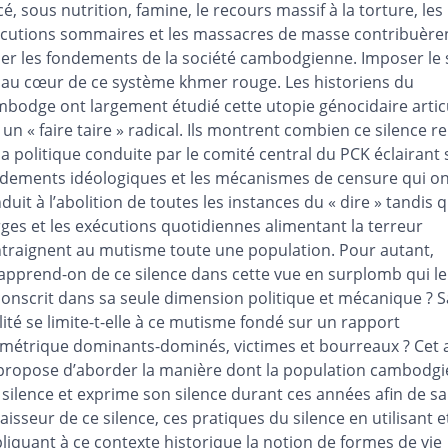
tes
cé, sous nutrition, famine, le recours massif à la torture, les
er cet article
cutions sommaires et les massacres de masse contribuère
eur
er les fondements de la société cambodgienne. Imposer le 
 au cœur de ce système khmer rouge. Les historiens du
bodge ont largement étudié cette utopie génocidaire artic
 un « faire taire » radical. Ils montrent combien ce silence r
la politique conduite par le comité central du PCK éclairant 
dements idéologiques et les mécanismes de censure qui on
duit à l’abolition de toutes les instances du « dire » tandis q
ges et les exécutions quotidiennes alimentant la terreur
traignent au mutisme toute une population. Pour autant,
apprend-on de ce silence dans cette vue en surplomb qui le
conscrit dans sa seule dimension politique et mécanique ? S
lité se limite-t-elle à ce mutisme fondé sur un rapport
métrique dominants-dominés, victimes et bourreaux ? Cet a
propose d’aborder la manière dont la population cambodg
t silence et exprime son silence durant ces années afin de sa
paisseur de ce silence, ces pratiques du silence en utilisant e
liquant à ce contexte historique la notion de formes de vie