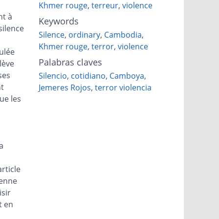
Khmer rouge
,
terreur
,
violence
nt à
Keywords
silence
Silence
,
ordinary
,
Cambodia
,
Khmer rouge
,
terror
,
violence
ulée
Palabras claves
elève
ses
Silencio
,
cotidiano
,
Camboya
,
t
Jemeres Rojos
,
terror violencia
ue les
a
rticle
ienne
isir
t en