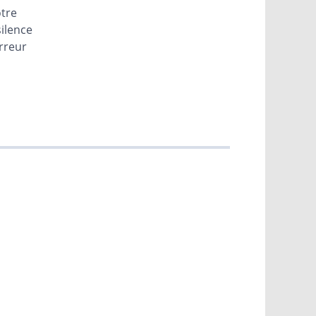
otre
silence
erreur