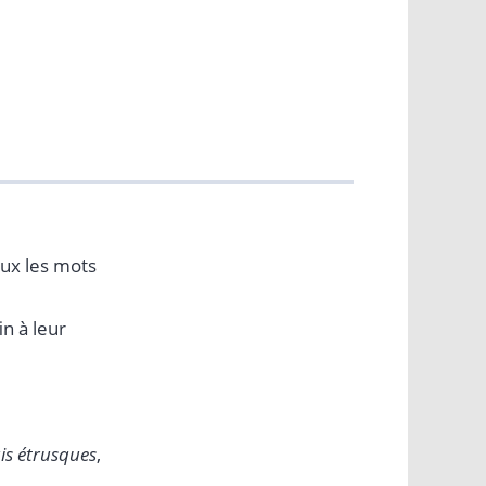
eux les mots
n à leur
is étrusques
,