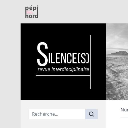
PépiNord
Nu
Menu principal