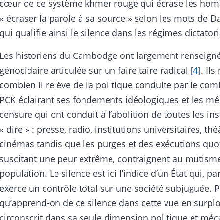
cœur de ce système khmer rouge qui écrase les ho
« écraser la parole à sa source » selon les mots de D
qui qualifie ainsi le silence dans les régimes dictator
Les historiens du Cambodge ont largement renseigné
génocidaire articulée sur un faire taire radical
4
. Il
combien il relève de la politique conduite par le comi
PCK éclairant ses fondements idéologiques et les m
censure qui ont conduit à l’abolition de toutes les in
« dire » : presse, radio, institutions universitaires, thé
cinémas tandis que les purges et des exécutions quo
suscitant une peur extrême, contraignent au mutism
population. Le silence est ici l’indice d’un État qui, par
exerce un contrôle total sur une société subjuguée. 
qu’apprend-on de ce silence dans cette vue en surpl
circonscrit dans sa seule dimension politique et mé