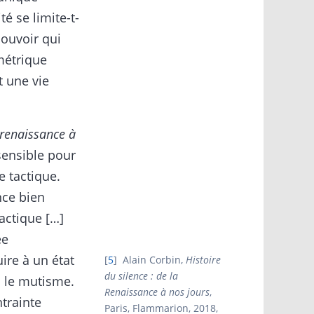
té se limite-t-
pouvoir qui
métrique
 une vie
a renaissance à
sensible pour
e tactique.
nce bien
actique […]
ée
uire à un état
5
Alain Corbin,
Histoire
du silence : de la
c le mutisme.
Renaissance à nos jours
,
trainte
Paris, Flammarion, 2018,