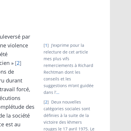
uleversé par
une violence
1
J’exprime pour la
relecture de cet article
iété
mes plus vifs
cien »
2
remerciements à Richard
ons de
Rechtman dont les
conseils et les
ru durant
suggestions m’ont guidée
ravail forcé,
dans l’
…
xécutions
2
Deux nouvelles
complétude des
catégories sociales sont
e la société
définies à la suite de la
victoire des khmers
e est au
rouges le 17 avril 1975. Le