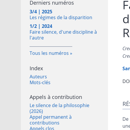
F
Derniers numéros
3/4 | 2025
d
Les régimes de la disparition
1/2 | 2024
R
Faire silence, d'une discipline à
l'autre
Cre
Tous les numéros
Cre
Index
Sar
Auteurs
DOI
Mots-clés
Appels à contribution
Ré
RÉ
Ind
Le silence de la philosophie
Pla
(2026)
Appel permanent à
Tex
De 
contributions
Bib
une
Appels clos