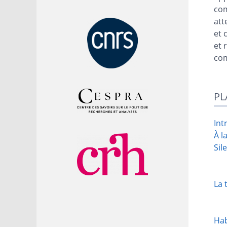
com
att
et 
et 
com
PL
Int
À l
Sil
La 
Hab