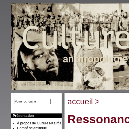
accueil
>
Ressonanc
Présentation
À propos de Cultures-Kairós
Comité scientifique