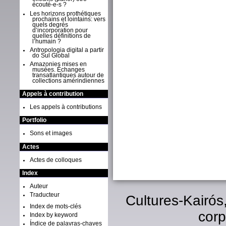
écouté-e-s ?
Les horizons prothétiques
prochains et lointains: vers
quels degrés
d’incorporation pour
quelles définitions de
l’humain ?
Antropologia digital a partir
do Sul Global
Amazonies mises en
musées. Échanges
transatlantiques autour de
collections amérindiennes
Appels à contribution
Les appels à contributions
Portfolio
Sons et images
Actes
Actes de colloques
Index
Auteur
Traducteur
Cultures-Kairós
Index de mots-clés
corp
Index by keyword
Índice de palavras-chaves