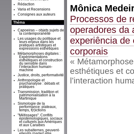
Rédaction
Mônica Medei
Varia et Recensions
Consignes aux auteurs
Processos de r
Théma
operadores da 
Capoeiras – objets sujets de
la contemporanéité
experiência de
Les usages du politique et
leurs enjeux dans les
pratiques artistiques et
corporais
expressions esthétiques
Métamorphoses digitales :
Expérimentations
« Métamorphoses 
esthétiques et construction
du sensible dans
l’interaction humain-
esthétiques et c
machine
Justice, droits, performativité
l’interaction hu
Anthropologie et
psychanalyse : débats et
pratiques
Transmission, tradition et
patrimonialisation à la
Martinique
Sismologie de la
performance: plateaux,
temps, f(r)ictions
"Métissages". Conflits
épistémologiques, sociaux
et culturels aux Amériques
et aux Caraïbes
Les subalternes, peuvent-
elles/ils (parler) être