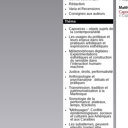
Rédaction
Matt
Varia et Recensions
Capoe
Consignes aux auteurs
« Cap
Théma
Capoeiras – objets sujets de
la contemporanéité
Les usages du politique et
leurs enjeux dans les
pratiques artistiques et
expressions esthétiques
Métamorphoses digitales :
Expérimentations
esthétiques et construction
du sensible dans
l’interaction humain-
machine
Justice, droits, performativité
Anthropologie et
psychanalyse : débats et
pratiques
Transmission, tradition et
patrimonialisation à la
Martinique
Sismologie de la
performance: plateaux,
temps, f(r)ictions
"Métissages". Conflits
épistémologiques, sociaux
et culturels aux Amériques
et aux Caraïbes
Les subalternes, peuvent-
elles/ils (parler) être