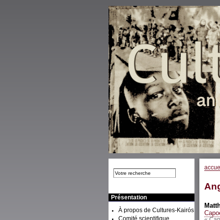
accue
An
Présentation
Matt
À propos de Cultures-Kairós
Capoe
Comité scientifique
« Cap