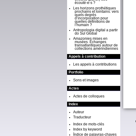
écouté-e-s ?
Les horizons prothétiques
prochains et lointains: vers
quels degrés
d’incorporation pour
quelles définitions de
l’humain ?
Antropologia digital a partir
do Sul Global
Amazonies mises en
musées. Échanges
transatlantiques autour de
collections amérindiennes
Appels à contribution
Les appels à contributions
Portfolio
Sons et images
Actes
Actes de colloques
Index
Auteur
Traducteur
Index de mots-clés
Index by keyword
Índice de palavras-chaves