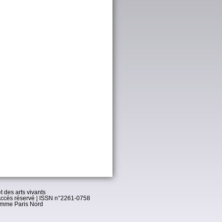
t des arts vivants
ccès réservé
| ISSN n°2261-0758
omme Paris Nord