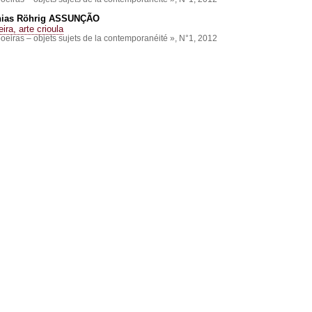
hias Röhrig
ASSUNÇÃO
ira, arte crioula
oeiras – objets sujets de la contemporanéité », N°1, 2012