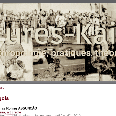
il
>
gola
hias Röhrig
ASSUNÇÃO
ira, art créole
oeiras – objets sujets de la contemporanéité », N°1, 2012