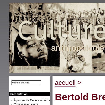
accueil
>
Bertold Br
Présentation
À propos de Cultures-Kairós
Comité scientifique