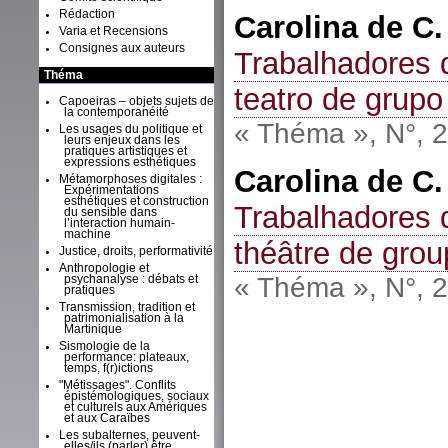
Rédaction
Carolina de C
Varia et Recensions
Consignes aux auteurs
Trabalhadores d
Théma
teatro de grupo
Capoeiras – objets sujets de
la contemporanéité
« Théma », N°, 
Les usages du politique et
leurs enjeux dans les
pratiques artistiques et
expressions esthétiques
Carolina de C
Métamorphoses digitales :
Expérimentations
esthétiques et construction
Trabalhadores d
du sensible dans
l’interaction humain-
machine
théâtre de gro
Justice, droits, performativité
Anthropologie et
« Théma », N°, 
psychanalyse : débats et
pratiques
Transmission, tradition et
patrimonialisation à la
Martinique
Sismologie de la
performance: plateaux,
temps, f(r)ictions
"Métissages". Conflits
épistémologiques, sociaux
et culturels aux Amériques
et aux Caraïbes
Les subalternes, peuvent-
elles/ils (parler) être