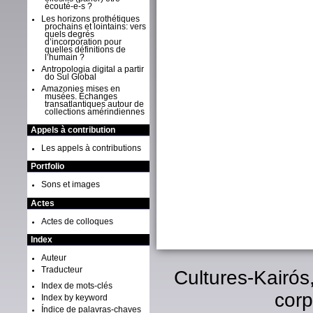
écouté-e-s ?
Les horizons prothétiques
prochains et lointains: vers
quels degrés
d’incorporation pour
quelles définitions de
l’humain ?
Antropologia digital a partir
do Sul Global
Amazonies mises en
musées. Échanges
transatlantiques autour de
collections amérindiennes
Appels à contribution
Les appels à contributions
Portfolio
Sons et images
Actes
Actes de colloques
Index
Auteur
Traducteur
Cultures-Kairós
Index de mots-clés
corp
Index by keyword
Índice de palavras-chaves