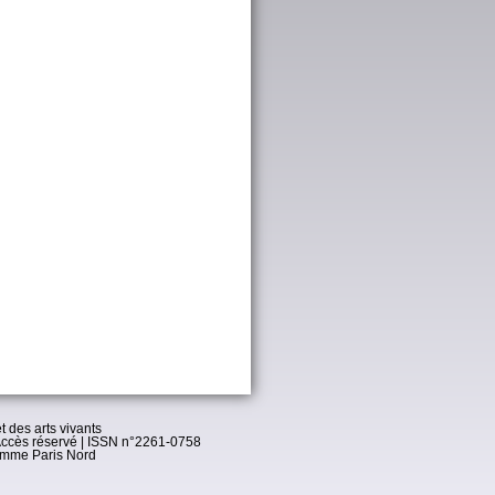
t des arts vivants
ccès réservé
| ISSN n°2261-0758
omme Paris Nord