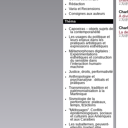
Brasi
Rédaction
« Ant
Varia et Recensions
Char
Consignes aux auteurs
A dív
« Ant
Théma
Char
Capoeiras – objets sujets de
La de
la contemporanéité
« Ant
Les usages du politique et
leurs enjeux dans les
pratiques artistiques et
expressions esthétiques
Métamorphoses digitales :
Expérimentations
esthétiques et construction
du sensible dans
l’interaction humain-
machine
Justice, droits, performativité
Anthropologie et
psychanalyse : débats et
pratiques
Transmission, tradition et
patrimonialisation à la
Martinique
Sismologie de la
performance: plateaux,
temps, f(r)ictions
"Métissages". Conflits
épistémologiques, sociaux
et culturels aux Amériques
et aux Caraïbes
Les subalternes, peuvent-
elles/ils (parler) être