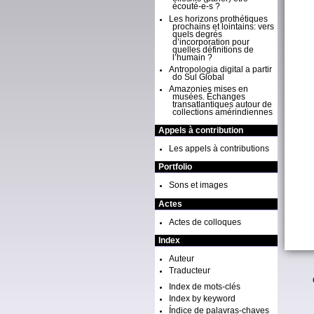
écouté-e-s ?
Les horizons prothétiques
prochains et lointains: vers
quels degrés
d’incorporation pour
quelles définitions de
l’humain ?
Antropologia digital a partir
do Sul Global
Amazonies mises en
musées. Échanges
transatlantiques autour de
collections amérindiennes
Appels à contribution
Les appels à contributions
Portfolio
Sons et images
Actes
Actes de colloques
Index
Auteur
Traducteur
Index de mots-clés
Index by keyword
Índice de palavras-chaves