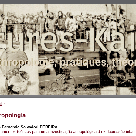
il
>
ropologia
a Fernanda Salvadori
PEREIRA
amentos teóricos para uma investigação antropológica da « depressão infanti