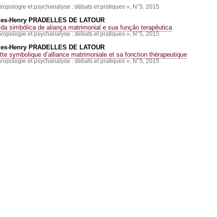
l
hropologie et psychanalyse : débats et pratiques », N°5, 2015
les-Henry
PRADELLES DE LATOUR
ida simbólica de aliança matrimonial e sua função terapêutica
hropologie et psychanalyse : débats et pratiques », N°5, 2015
les-Henry
PRADELLES DE LATOUR
tte symbolique d’alliance matrimoniale et sa fonction thérapeutique
hropologie et psychanalyse : débats et pratiques », N°5, 2015