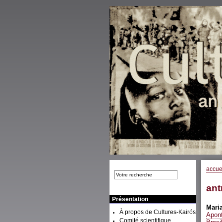
accue
ant
Présentation
Mari
À propos de Cultures-Kairós
Apont
Comité scientifique