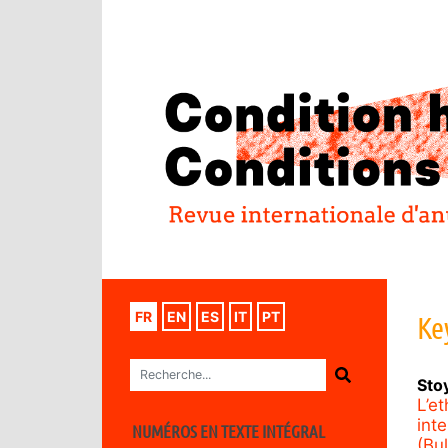
FR
EN
ES
IT
PT
Ke
Sto
L’e
inte
NUMÉROS EN TEXTE INTÉGRAL
(Bul