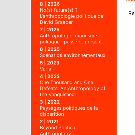
8 | 2026
No(s) future(s) ?
Re
L’anthropologie politique de
David Graeber
7 | 2025
Anthropologie, marxisme et
politique : passé et présent
6 | 2025
Scénarios environnementaux
5 | 2023
Varia
4 | 2022
One Thousand and One
Defeats: An Anthropology of
the Vanquished
3 | 2022
Paysages politiques de la
disparition
2 | 2021
Beyond Political
Anthropology