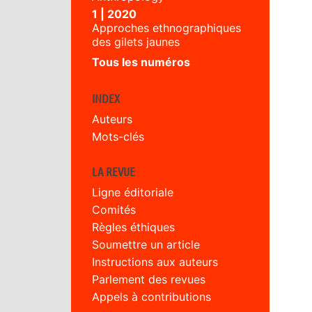
1 | 2020
Approches ethnographiques
des gilets jaunes
Tous les numéros
INDEX
Auteurs
Mots-clés
LA REVUE
Ligne éditoriale
Comités
Règles éthiques
Soumettre un article
Instructions aux auteurs
Parlement des revues
Appels à contributions