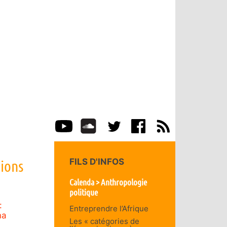
tions
FILS D'INFOS
Calenda > Anthropologie
politique
:
Entreprendre l’Afrique
na
Les « catégories de