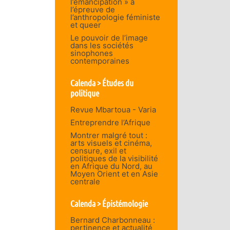
l’émancipation » à
l’épreuve de
l’anthropologie féministe
et queer
Le pouvoir de l’image
dans les sociétés
sinophones
contemporaines
Calenda > Études du
politique
Revue Mbartoua - Varia
Entreprendre l’Afrique
Montrer malgré tout :
arts visuels et cinéma,
censure, exil et
politiques de la visibilité
en Afrique du Nord, au
Moyen Orient et en Asie
centrale
Calenda > Épistémologie
Bernard Charbonneau :
pertinence et actualité