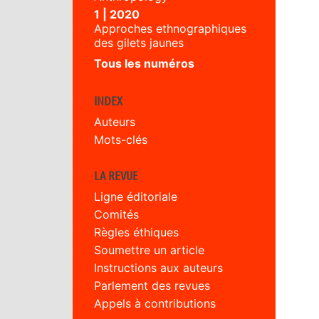
1 | 2020
Approches ethnographiques
des gilets jaunes
Tous les numéros
INDEX
Auteurs
Mots-clés
LA REVUE
Ligne éditoriale
Comités
Règles éthiques
Soumettre un article
Instructions aux auteurs
Parlement des revues
Appels à contributions