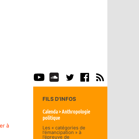
FILS D'INFOS
Calenda > Anthropologie
politique
er à
Les « catégories de
l’émancipation » à
l’épreuve de