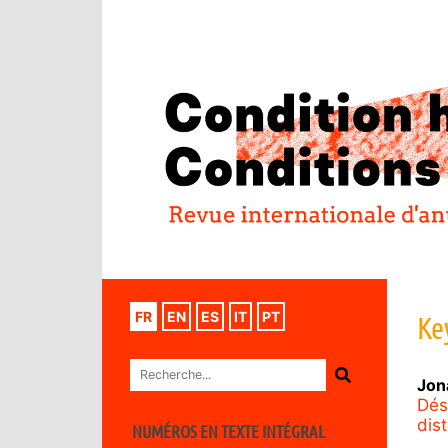
FR
EN
ES
IT
PT
Ke
Jon
Dési
dis
NUMÉROS EN TEXTE INTÉGRAL