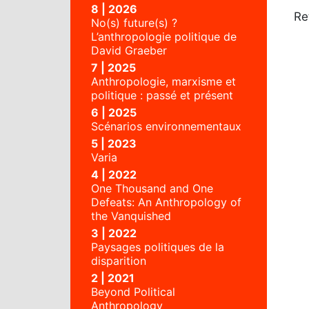
8 | 2026
Re
No(s) future(s) ?
L’anthropologie politique de
David Graeber
7 | 2025
Anthropologie, marxisme et
politique : passé et présent
6 | 2025
Scénarios environnementaux
5 | 2023
Varia
4 | 2022
One Thousand and One
Defeats: An Anthropology of
the Vanquished
3 | 2022
Paysages politiques de la
disparition
2 | 2021
Beyond Political
Anthropology