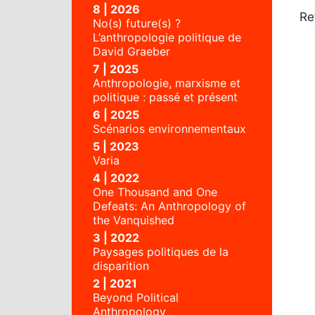
8 | 2026
Re
No(s) future(s) ?
L’anthropologie politique de
David Graeber
7 | 2025
Anthropologie, marxisme et
politique : passé et présent
6 | 2025
Scénarios environnementaux
5 | 2023
Varia
4 | 2022
One Thousand and One
Defeats: An Anthropology of
the Vanquished
3 | 2022
Paysages politiques de la
disparition
2 | 2021
Beyond Political
Anthropology