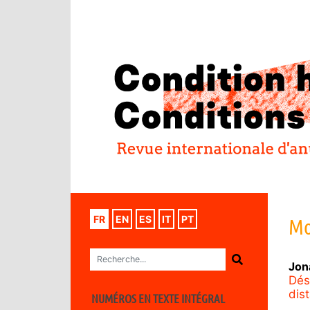
FR
EN
ES
IT
PT
Mo
Jon
Dési
dis
NUMÉROS EN TEXTE INTÉGRAL