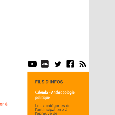
FILS D'INFOS
Calenda > Anthropologie
politique
er à
Les « catégories de
l’émancipation » à
l’épreuve de