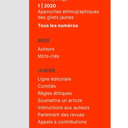
1 | 2020
Approches ethnographiques
des gilets jaunes
Tous les numéros
INDEX
Auteurs
Mots-clés
LA REVUE
Ligne éditoriale
Comités
Règles éthiques
Soumettre un article
Instructions aux auteurs
Parlement des revues
Appels à contributions