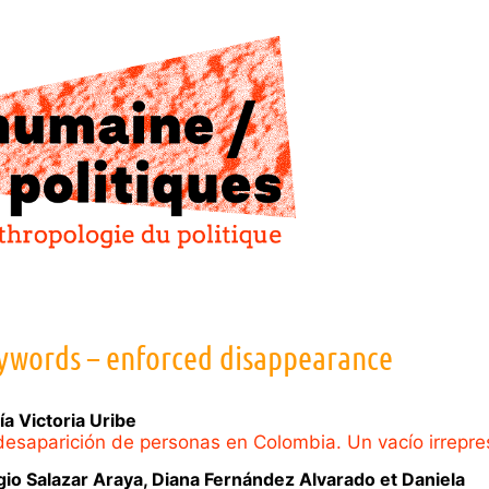
ywords – enforced disappearance
ía Victoria
Uribe
desaparición de personas en Colombia. Un vacío irrepre
gio
Salazar Araya
,
Diana
Fernández Alvarado
et
Daniela