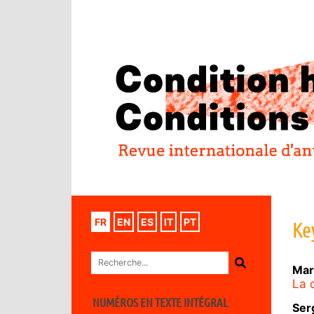
FR
EN
ES
IT
PT
Ke
Mar
La 
NUMÉROS EN TEXTE INTÉGRAL
Ser