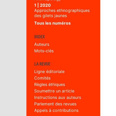
1 | 2020
Approches ethnographiques
des gilets jaunes
Tous les numéros
INDEX
Auteurs
Mots-clés
LA REVUE
Ligne éditoriale
Comités
Règles éthiques
Soumettre un article
Instructions aux auteurs
Parlement des revues
Appels à contributions