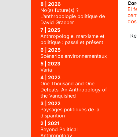
Cor
8 | 2026
El 
No(s) future(s) ?
cen
L’anthropologie politique de
dos
David Graeber
7 | 2025
Re
Anthropologie, marxisme et
politique : passé et présent
6 | 2025
Scénarios environnementaux
5 | 2023
Varia
4 | 2022
One Thousand and One
Defeats: An Anthropology of
the Vanquished
3 | 2022
Paysages politiques de la
disparition
2 | 2021
Beyond Political
Anthropology