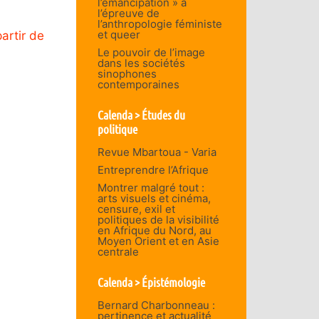
l’émancipation » à
l’épreuve de
l’anthropologie féministe
et queer
artir de
Le pouvoir de l’image
dans les sociétés
sinophones
contemporaines
Calenda > Études du
politique
Revue Mbartoua - Varia
Entreprendre l’Afrique
Montrer malgré tout :
arts visuels et cinéma,
censure, exil et
politiques de la visibilité
en Afrique du Nord, au
Moyen Orient et en Asie
centrale
Calenda > Épistémologie
Bernard Charbonneau :
pertinence et actualité