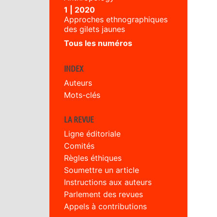
1 | 2020
Approches ethnographiques
des gilets jaunes
Tous les numéros
INDEX
Auteurs
Mots-clés
LA REVUE
Ligne éditoriale
Comités
Règles éthiques
Soumettre un article
Instructions aux auteurs
Parlement des revues
Appels à contributions