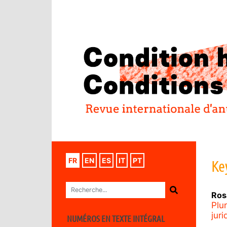
FR
EN
ES
IT
PT
Ke
Ros
Plur
jur
NUMÉROS EN TEXTE INTÉGRAL