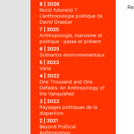
8 | 2026
Re
No(s) future(s) ?
L’anthropologie politique de
David Graeber
7 | 2025
Anthropologie, marxisme et
politique : passé et présent
6 | 2025
Scénarios environnementaux
5 | 2023
Varia
4 | 2022
One Thousand and One
Defeats: An Anthropology of
the Vanquished
3 | 2022
Paysages politiques de la
disparition
2 | 2021
Beyond Political
Anthropology