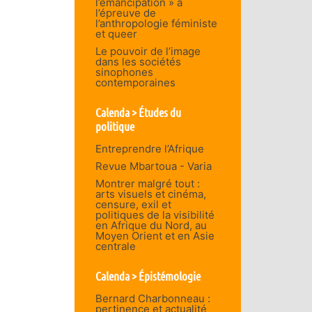
l’émancipation » à
l’épreuve de
l’anthropologie féministe
et queer
Le pouvoir de l’image
dans les sociétés
sinophones
contemporaines
Calenda > Études du
politique
Entreprendre l’Afrique
Revue Mbartoua - Varia
Montrer malgré tout :
arts visuels et cinéma,
censure, exil et
politiques de la visibilité
en Afrique du Nord, au
Moyen Orient et en Asie
centrale
Calenda > Épistémologie
Bernard Charbonneau :
pertinence et actualité