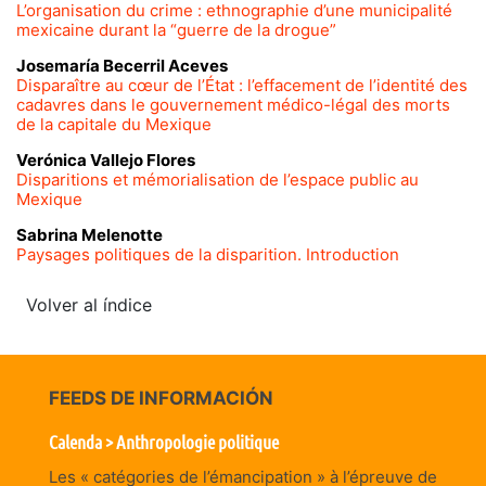
L’organisation du crime : ethnographie d’une municipalité
mexicaine durant la “guerre de la drogue”
Josemaría
Becerril Aceves
Disparaître au cœur de l’État : l’effacement de l’identité des
cadavres dans le gouvernement médico-légal des morts
de la capitale du Mexique
Verónica
Vallejo Flores
Disparitions et mémorialisation de l’espace public au
Mexique
Sabrina
Melenotte
Paysages politiques de la disparition. Introduction
Volver al índice
FEEDS DE INFORMACIÓN
Calenda > Anthropologie politique
Les « catégories de l’émancipation » à l’épreuve de