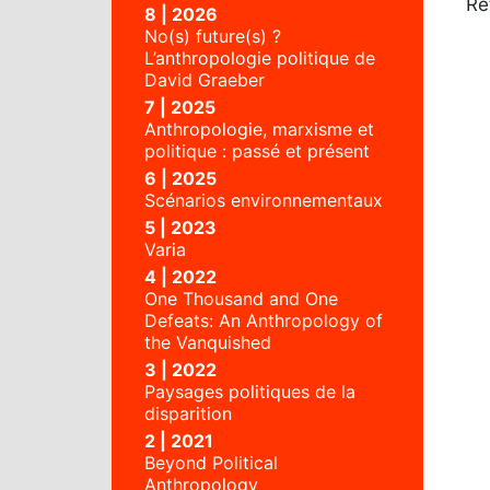
Re
8 | 2026
No(s) future(s) ?
L’anthropologie politique de
David Graeber
7 | 2025
Anthropologie, marxisme et
politique : passé et présent
6 | 2025
Scénarios environnementaux
5 | 2023
Varia
4 | 2022
One Thousand and One
Defeats: An Anthropology of
the Vanquished
3 | 2022
Paysages politiques de la
disparition
2 | 2021
Beyond Political
Anthropology