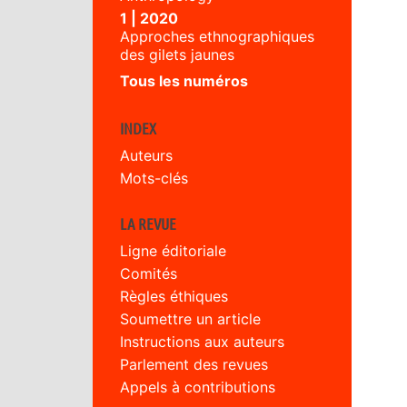
1 | 2020
Approches ethnographiques
des gilets jaunes
Tous les numéros
INDEX
Auteurs
Mots-clés
LA REVUE
Ligne éditoriale
Comités
Règles éthiques
Soumettre un article
Instructions aux auteurs
Parlement des revues
Appels à contributions