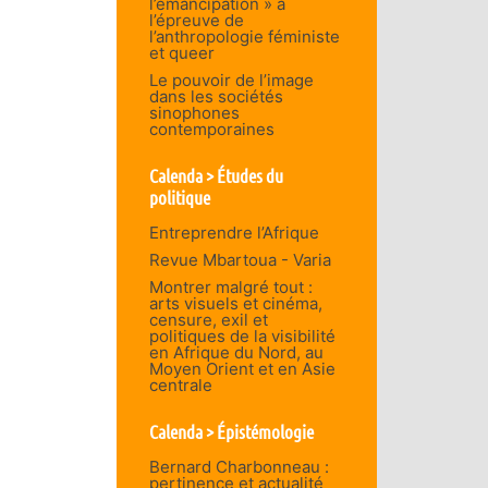
l’émancipation » à
l’épreuve de
l’anthropologie féministe
et queer
Le pouvoir de l’image
dans les sociétés
sinophones
contemporaines
Calenda > Études du
politique
Entreprendre l’Afrique
Revue Mbartoua - Varia
Montrer malgré tout :
arts visuels et cinéma,
censure, exil et
politiques de la visibilité
en Afrique du Nord, au
Moyen Orient et en Asie
centrale
Calenda > Épistémologie
Bernard Charbonneau :
pertinence et actualité