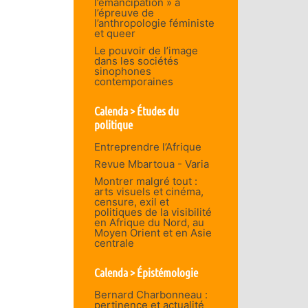
l’émancipation » à
l’épreuve de
l’anthropologie féministe
et queer
Le pouvoir de l’image
dans les sociétés
sinophones
contemporaines
Calenda > Études du
politique
Entreprendre l’Afrique
Revue Mbartoua - Varia
Montrer malgré tout :
arts visuels et cinéma,
censure, exil et
politiques de la visibilité
en Afrique du Nord, au
Moyen Orient et en Asie
centrale
Calenda > Épistémologie
Bernard Charbonneau :
pertinence et actualité