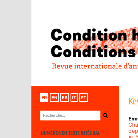
FR
EN
ES
IT
PT
Ke
Emm
Cha
dep
NUMÉROS EN TEXTE INTÉGRAL
au 