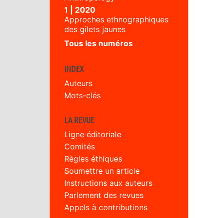
1 | 2020
Approches ethnographiques
des gilets jaunes
Tous les numéros
INDEX
Auteurs
Mots-clés
LA REVUE
Ligne éditoriale
Comités
Règles éthiques
Soumettre un article
Instructions aux auteurs
Parlement des revues
Appels à contributions