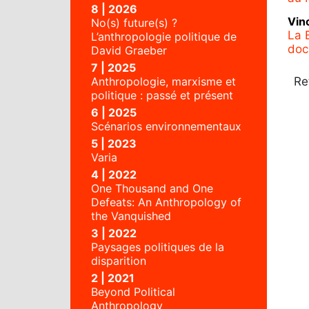
8 | 2026
Vin
No(s) future(s) ?
La 
L’anthropologie politique de
doc
David Graeber
7 | 2025
Re
Anthropologie, marxisme et
politique : passé et présent
6 | 2025
Scénarios environnementaux
5 | 2023
Varia
4 | 2022
One Thousand and One
Defeats: An Anthropology of
the Vanquished
3 | 2022
Paysages politiques de la
disparition
2 | 2021
Beyond Political
Anthropology