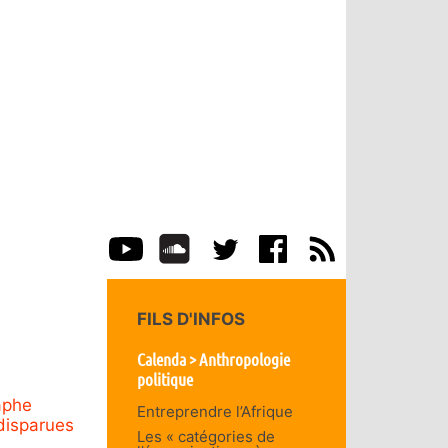
FILS D'INFOS
Calenda > Anthropologie
politique
aphe
Entreprendre l’Afrique
disparues
Les « catégories de