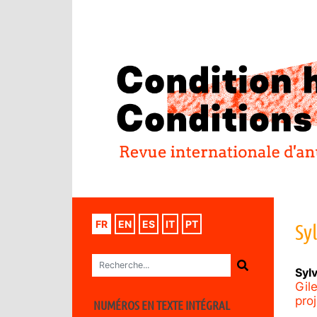
FR
EN
ES
IT
PT
Sy
Syl
Gile
proj
NUMÉROS EN TEXTE INTÉGRAL