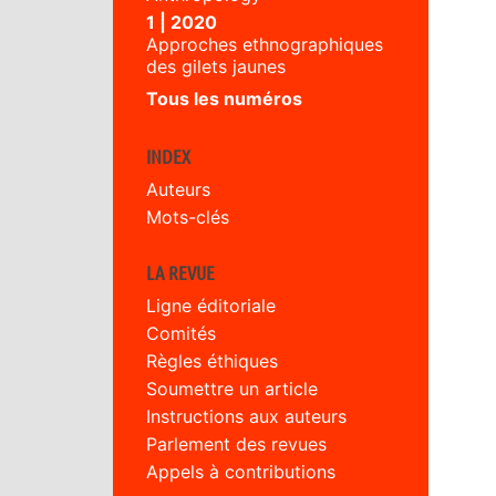
1 | 2020
Approches ethnographiques
des gilets jaunes
Tous les numéros
INDEX
Auteurs
Mots-clés
LA REVUE
Ligne éditoriale
Comités
Règles éthiques
Soumettre un article
Instructions aux auteurs
Parlement des revues
Appels à contributions