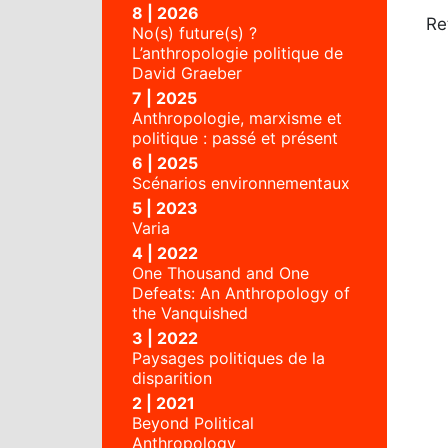
8 | 2026
Re
No(s) future(s) ?
L’anthropologie politique de
David Graeber
7 | 2025
Anthropologie, marxisme et
politique : passé et présent
6 | 2025
Scénarios environnementaux
5 | 2023
Varia
4 | 2022
One Thousand and One
Defeats: An Anthropology of
the Vanquished
3 | 2022
Paysages politiques de la
disparition
2 | 2021
Beyond Political
Anthropology