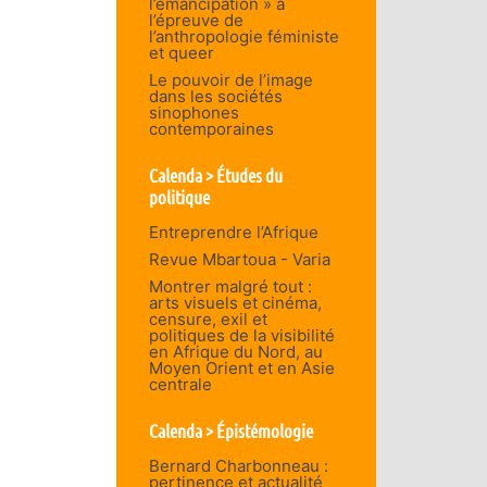
l’émancipation » à
l’épreuve de
l’anthropologie féministe
et queer
Le pouvoir de l’image
dans les sociétés
sinophones
contemporaines
Calenda > Études du
politique
Entreprendre l’Afrique
Revue Mbartoua - Varia
Montrer malgré tout :
arts visuels et cinéma,
censure, exil et
politiques de la visibilité
en Afrique du Nord, au
Moyen Orient et en Asie
centrale
Calenda > Épistémologie
Bernard Charbonneau :
pertinence et actualité