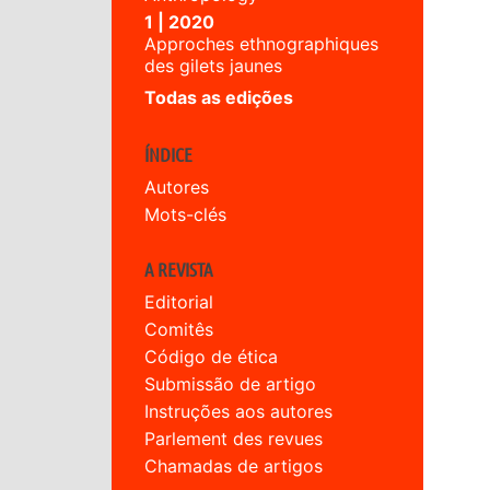
1 | 2020
Approches ethnographiques
des gilets jaunes
Todas as edições
ÍNDICE
Autores
Mots-clés
A REVISTA
Editorial
Comitês
Código de ética
Submissão de artigo
Instruções aos autores
Parlement des revues
Chamadas de artigos