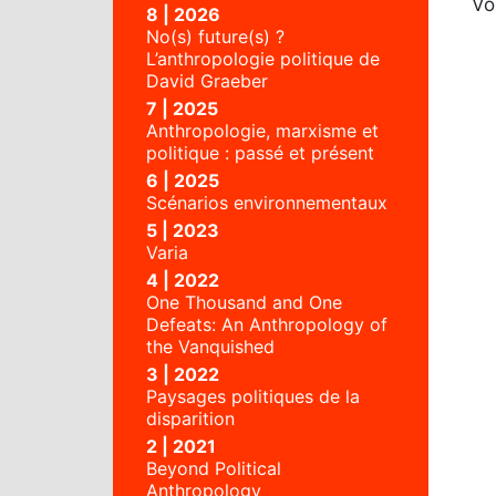
Vo
8 | 2026
No(s) future(s) ?
L’anthropologie politique de
David Graeber
7 | 2025
Anthropologie, marxisme et
politique : passé et présent
6 | 2025
Scénarios environnementaux
5 | 2023
Varia
4 | 2022
One Thousand and One
Defeats: An Anthropology of
the Vanquished
3 | 2022
Paysages politiques de la
disparition
2 | 2021
Beyond Political
Anthropology