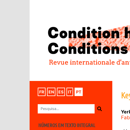
FR
EN
ES
IT
PT
Ke
Yer
Fab
NÚMEROS EM TEXTO INTEGRAL