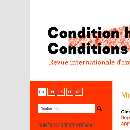
FR
EN
ES
IT
PT
Mo
Clé
Rep
app
NUMÉROS EN TEXTE INTÉGRAL