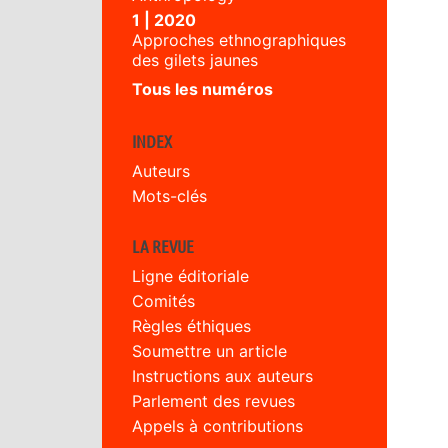
1 | 2020
Approches ethnographiques
des gilets jaunes
Tous les numéros
INDEX
Auteurs
Mots-clés
LA REVUE
Ligne éditoriale
Comités
Règles éthiques
Soumettre un article
Instructions aux auteurs
Parlement des revues
Appels à contributions