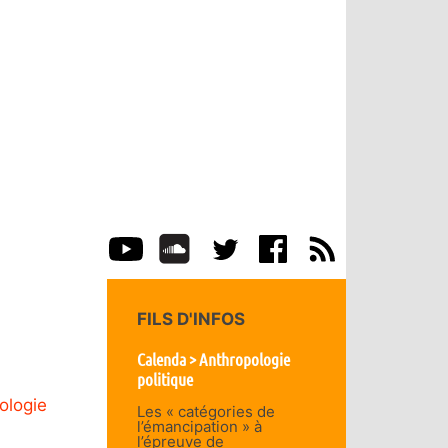
FILS D'INFOS
Calenda > Anthropologie
politique
ologie
Les « catégories de
l’émancipation » à
l’épreuve de