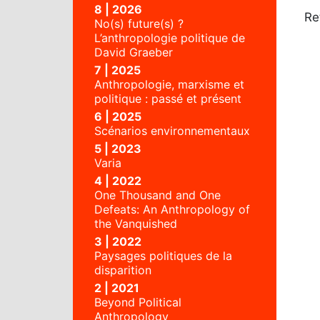
8 | 2026
Re
No(s) future(s) ?
L’anthropologie politique de
David Graeber
7 | 2025
Anthropologie, marxisme et
politique : passé et présent
6 | 2025
Scénarios environnementaux
5 | 2023
Varia
4 | 2022
One Thousand and One
Defeats: An Anthropology of
the Vanquished
3 | 2022
Paysages politiques de la
disparition
2 | 2021
Beyond Political
Anthropology