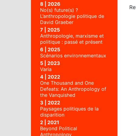
8 | 2026
Re
No(s) future(s) ?
L’anthropologie politique de
David Graeber
7 | 2025
Anthropologie, marxisme et
politique : passé et présent
6 | 2025
Scénarios environnementaux
5 | 2023
Varia
4 | 2022
One Thousand and One
Defeats: An Anthropology of
the Vanquished
3 | 2022
Paysages politiques de la
disparition
2 | 2021
Beyond Political
Anthropology