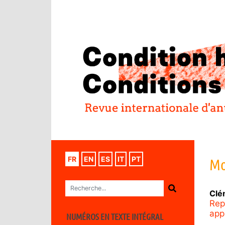
FR
EN
ES
IT
PT
Mo
Clé
Rep
app
NUMÉROS EN TEXTE INTÉGRAL