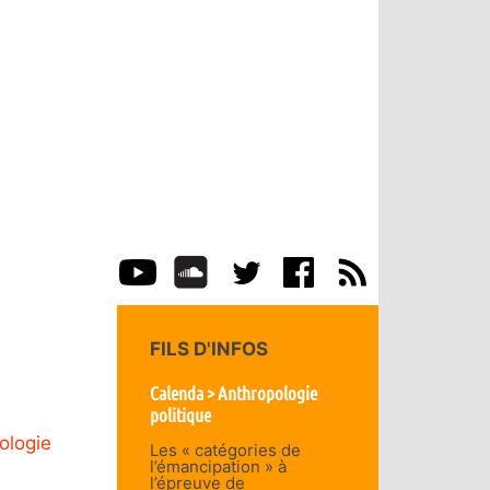
FILS D'INFOS
Calenda > Anthropologie
politique
ologie
Les « catégories de
l’émancipation » à
l’épreuve de