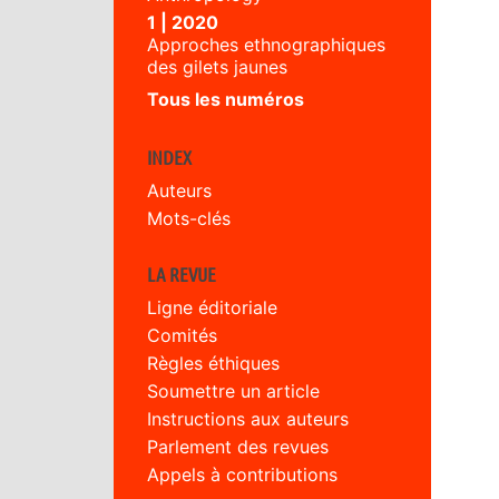
1 | 2020
Approches ethnographiques
des gilets jaunes
Tous les numéros
INDEX
Auteurs
Mots-clés
LA REVUE
Ligne éditoriale
Comités
Règles éthiques
Soumettre un article
Instructions aux auteurs
Parlement des revues
Appels à contributions