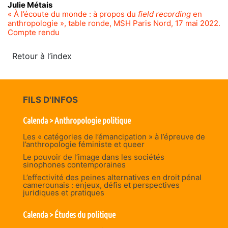
Julie
Métais
« À l’écoute du monde : à propos du
field recording
en
anthropologie », table ronde, MSH Paris Nord, 17 mai 2022.
Compte rendu
Retour à l’index
FILS D'INFOS
Calenda > Anthropologie politique
Les « catégories de l’émancipation » à l’épreuve de
l’anthropologie féministe et queer
Le pouvoir de l’image dans les sociétés
sinophones contemporaines
L’effectivité des peines alternatives en droit pénal
camerounais : enjeux, défis et perspectives
juridiques et pratiques
Calenda > Études du politique