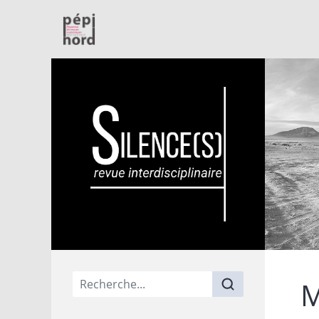
PépiNord
Menu principal
M