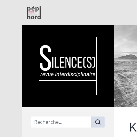
PépiNord
Menu principal
K