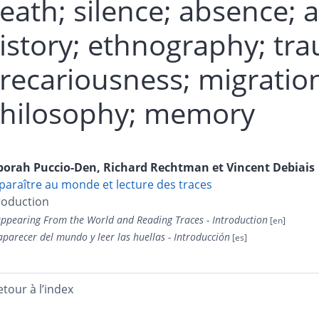
eath; silence; absence; 
istory; ethnography; tr
recariousness; migration
hilosophy; memory
borah
Puccio-Den
,
Richard
Rechtman
et
Vincent
Debiais
paraître au monde et lecture des traces
roduction
appearing From the World and Reading Traces - Introduction
parecer del mundo y leer las huellas - Introducción
etour à l’index