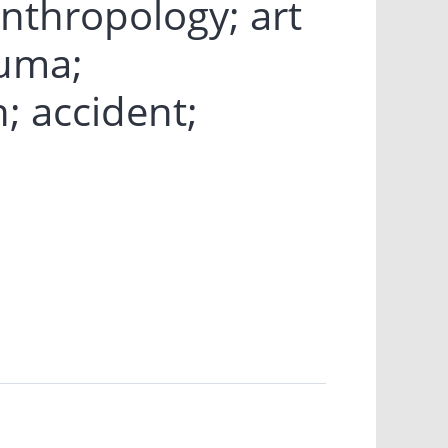
anthropology; art
auma;
; accident;