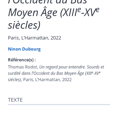
e
e
Moyen Âge (XIII
-XV
siècles)
Paris, L’Harmattan, 2022
Ninon
Dubourg
Référence(s) :
Thomas Rodot,
Un regard pour entendre. Sourds et
e
e
surdité dans l’Occident du Bas Moyen Âge (XIII
-XV
siècles)
, Paris, L’Harmattan, 2022
Texte
TEXTE
Notes
Citer cet article
Auteur