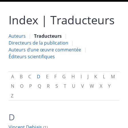
Index |
Traducteurs
Auteurs
Traducteurs
Directeurs de la publication
Auteurs d’une œuvre commentée
Éditeurs scientifiques
A
B
C
D
E
F
G
H
I
J
K
L
M
N
O
P
Q
R
S
T
U
V
W
X
Y
Z
D
Vincent
Debiais
(1)