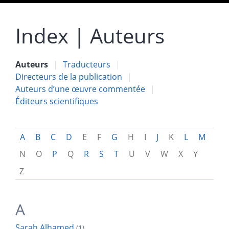
Index |
Auteurs
Auteurs
Traducteurs
Directeurs de la publication
Auteurs d’une œuvre commentée
Éditeurs scientifiques
A
B
C
D
E
F
G
H
I
J
K
L
M
N
O
P
Q
R
S
T
U
V
W
X
Y
Z
A
Sarah
Alhamed
(1)