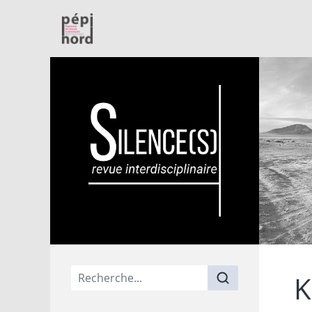
PépiNord
Menu principal
K