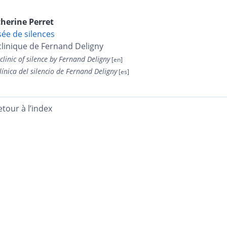
therine
Perret
sée de silences
clinique de Fernand Deligny
clinic of silence by Fernand Deligny
línica del silencio de Fernand Deligny
etour à l’index