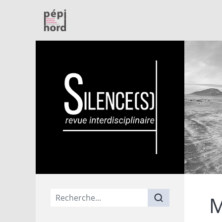
PépiNord
Menu principal
M