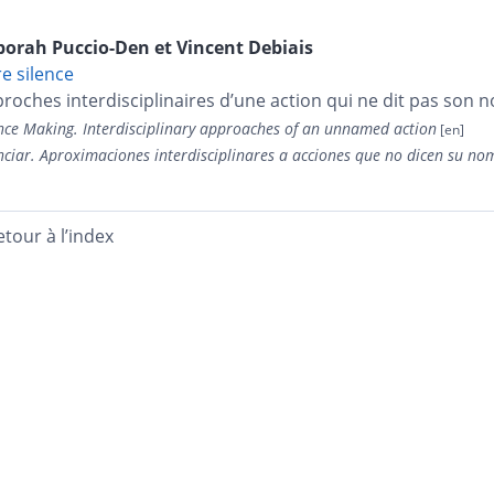
borah
Puccio-Den
et
Vincent
Debiais
re silence
roches interdisciplinaires d’une action qui ne dit pas son 
nce Making. Interdisciplinary approaches of an unnamed action
nciar. Aproximaciones interdisciplinares a acciones que no dicen su no
etour à l’index