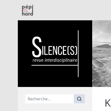
PépiNord
Menu principal
K