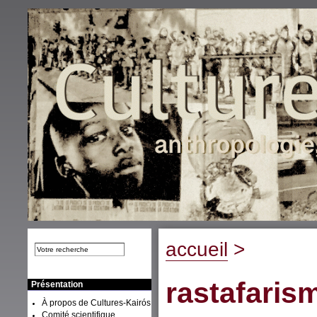
accueil
>
rastafaris
Présentation
À propos de Cultures-Kairós
Comité scientifique