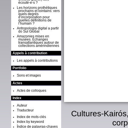
écouté-e-s ?
Les horizons prothétiques
prochains et lointains: vers
quels degrés
d’incorporation pour
quelles définitions de
l’humain ?
Antropologia digital a partir
do Sul Global
Amazonies mises en
musées. Échanges
transatlantiques autour de
collections amérindiennes
Appels à contribution
Les appels à contributions
Portfolio
Sons et images
Actes
Actes de colloques
Index
Auteur
Traducteur
Cultures-Kairós
Index de mots-clés
corp
Index by keyword
Índice de palavras-chaves