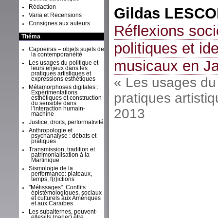
Rédaction
Gildas
LESCO
Varia et Recensions
Consignes aux auteurs
Réflexions soci
Théma
politiques et id
Capoeiras – objets sujets de
la contemporanéité
musicaux en J
Les usages du politique et
leurs enjeux dans les
pratiques artistiques et
« Les usages du 
expressions esthétiques
Métamorphoses digitales :
Expérimentations
pratiques artisti
esthétiques et construction
du sensible dans
l’interaction humain-
2013
machine
Justice, droits, performativité
Anthropologie et
psychanalyse : débats et
pratiques
Transmission, tradition et
patrimonialisation à la
Martinique
Sismologie de la
performance: plateaux,
temps, f(r)ictions
"Métissages". Conflits
épistémologiques, sociaux
et culturels aux Amériques
et aux Caraïbes
Les subalternes, peuvent-
elles/ils (parler) être