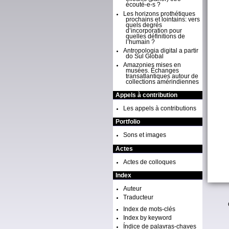
écouté-e-s ?
Les horizons prothétiques
prochains et lointains: vers
quels degrés
d’incorporation pour
quelles définitions de
l’humain ?
Antropologia digital a partir
do Sul Global
Amazonies mises en
musées. Échanges
transatlantiques autour de
collections amérindiennes
Appels à contribution
Les appels à contributions
Portfolio
Sons et images
Actes
Actes de colloques
Index
Auteur
Traducteur
Index de mots-clés
Index by keyword
Índice de palavras-chaves