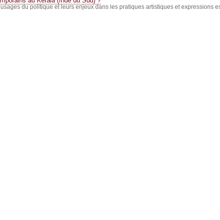
mporains au Kerala (Inde du Sud) ?
 usages du politique et leurs enjeux dans les pratiques artistiques et expressions e