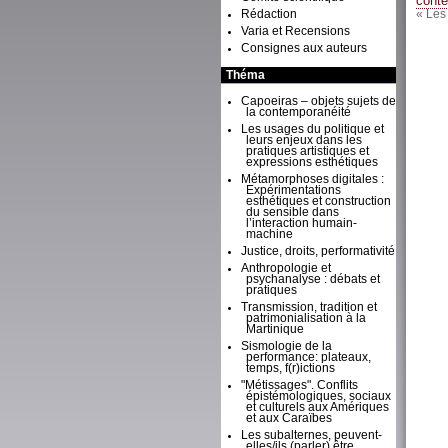
conte
Rédaction
« Les
Varia et Recensions
Consignes aux auteurs
Théma
Capoeiras – objets sujets de
la contemporanéité
Les usages du politique et
leurs enjeux dans les
pratiques artistiques et
expressions esthétiques
Métamorphoses digitales :
Expérimentations
esthétiques et construction
du sensible dans
l’interaction humain-
machine
Justice, droits, performativité
Anthropologie et
psychanalyse : débats et
pratiques
Transmission, tradition et
patrimonialisation à la
Martinique
Sismologie de la
performance: plateaux,
temps, f(r)ictions
"Métissages". Conflits
épistémologiques, sociaux
et culturels aux Amériques
et aux Caraïbes
Les subalternes, peuvent-
elles/ils (parler) être