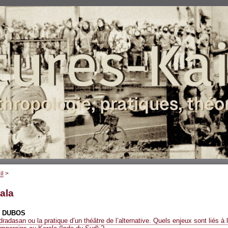
il
>
ala
e
DUBOS
radasan ou la pratique d’un théâtre de l’alternative. Quels enjeux sont liés à