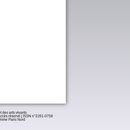
t des arts vivants
ccès réservé
| ISSN n°2261-0758
omme Paris Nord