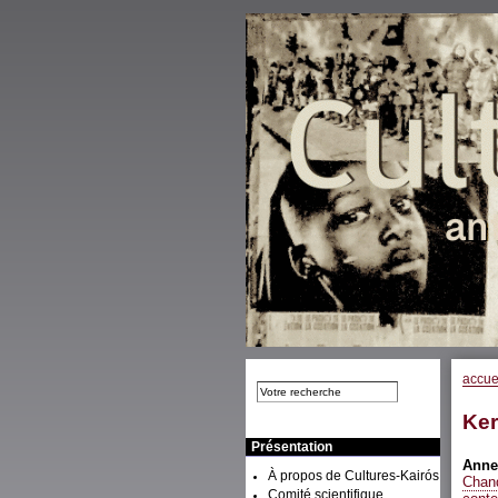
accue
Ker
Présentation
Ann
À propos de Cultures-Kairós
Chand
Comité scientifique