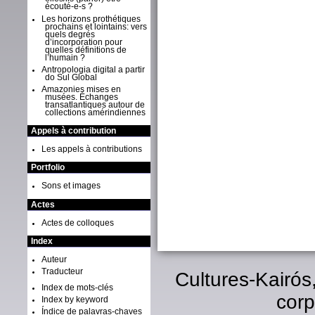
écouté-e-s ?
Les horizons prothétiques
prochains et lointains: vers
quels degrés
d’incorporation pour
quelles définitions de
l’humain ?
Antropologia digital a partir
do Sul Global
Amazonies mises en
musées. Échanges
transatlantiques autour de
collections amérindiennes
Appels à contribution
Les appels à contributions
Portfolio
Sons et images
Actes
Actes de colloques
Index
Auteur
Traducteur
Cultures-Kairós
Index de mots-clés
corp
Index by keyword
Índice de palavras-chaves