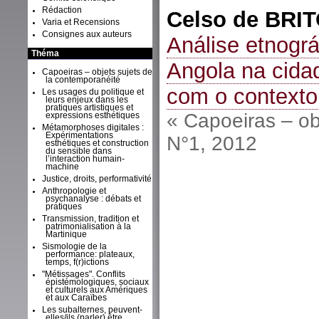
Rédaction
Celso de
BRIT
Varia et Recensions
Consignes aux auteurs
Análise etnogr
Théma
Angola na cida
Capoeiras – objets sujets de
la contemporanéité
com o contexto
Les usages du politique et
leurs enjeux dans les
pratiques artistiques et
« Capoeiras – ob
expressions esthétiques
Métamorphoses digitales :
Expérimentations
N°1, 2012
esthétiques et construction
du sensible dans
l’interaction humain-
machine
Justice, droits, performativité
Anthropologie et
psychanalyse : débats et
pratiques
Transmission, tradition et
patrimonialisation à la
Martinique
Sismologie de la
performance: plateaux,
temps, f(r)ictions
"Métissages". Conflits
épistémologiques, sociaux
et culturels aux Amériques
et aux Caraïbes
Les subalternes, peuvent-
elles/ils (parler) être