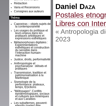
Rédaction
Daniel
Daza
Varia et Recensions
Consignes aux auteurs
Postales etnog
Théma
Libres con Inte
Capoeiras – objets sujets de
la contemporanéité
« Antropologia di
Les usages du politique et
leurs enjeux dans les
pratiques artistiques et
2023
expressions esthétiques
Métamorphoses digitales :
Expérimentations
esthétiques et construction
du sensible dans
l’interaction humain-
machine
Justice, droits, performativité
Anthropologie et
psychanalyse : débats et
pratiques
Transmission, tradition et
patrimonialisation à la
Martinique
Sismologie de la
performance: plateaux,
temps, f(r)ictions
"Métissages". Conflits
épistémologiques, sociaux
et culturels aux Amériques
et aux Caraïbes
Les subalternes, peuvent-
elles/ils (parler) être