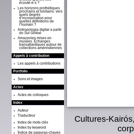
écouté-e-s ?
Les horizons prothétiques
prochains et lointains: vers
quels degrés
d’incorporation pour
quelles définitions de
l’humain ?
Antropologia digital a partir
do Sul Global
Amazonies mises en
musées. Échanges
transatlantiques autour de
collections amérindiennes
Appels à contribution
Les appels à contributions
Portfolio
Sons et images
Actes
Actes de colloques
Index
Auteur
Traducteur
Cultures-Kairós
Index de mots-clés
corp
Index by keyword
Índice de palavras-chaves