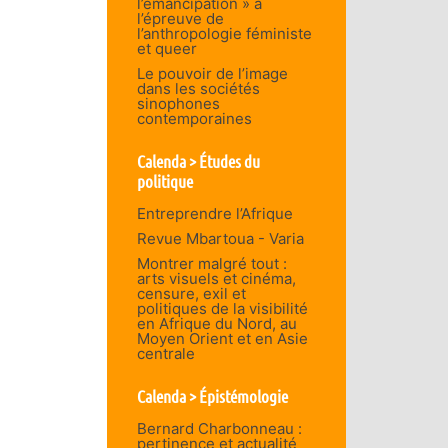
l’émancipation » à
l’épreuve de
l’anthropologie féministe
et queer
Le pouvoir de l’image
dans les sociétés
sinophones
contemporaines
Calenda > Études du
politique
Entreprendre l’Afrique
Revue Mbartoua - Varia
Montrer malgré tout :
arts visuels et cinéma,
censure, exil et
politiques de la visibilité
en Afrique du Nord, au
Moyen Orient et en Asie
centrale
Calenda > Épistémologie
Bernard Charbonneau :
pertinence et actualité