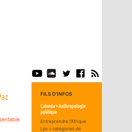
Paz
FILS D'INFOS
Calenda > Anthropologie
politique
sentable
Entreprendre l’Afrique
Les « catégories de