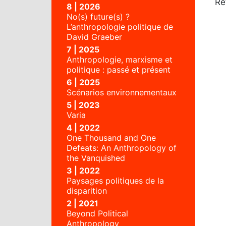
Re
8 | 2026
No(s) future(s) ?
L’anthropologie politique de
David Graeber
7 | 2025
Anthropologie, marxisme et
politique : passé et présent
6 | 2025
Scénarios environnementaux
5 | 2023
Varia
4 | 2022
One Thousand and One
Defeats: An Anthropology of
the Vanquished
3 | 2022
Paysages politiques de la
disparition
2 | 2021
Beyond Political
Anthropology