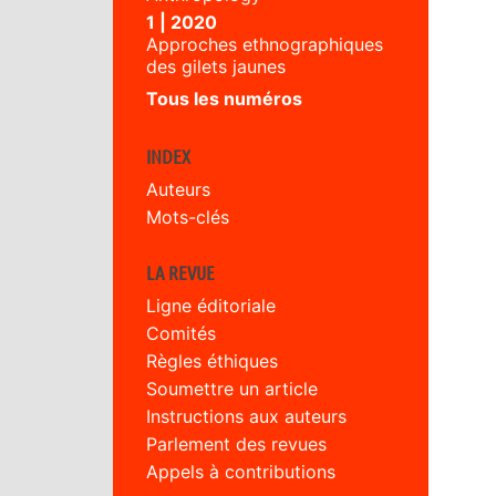
1 | 2020
Approches ethnographiques
des gilets jaunes
Tous les numéros
INDEX
Auteurs
Mots-clés
LA REVUE
Ligne éditoriale
Comités
Règles éthiques
Soumettre un article
Instructions aux auteurs
Parlement des revues
Appels à contributions