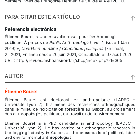
derniers livres de Françoise Héritier,
Le Sel de la vie
(2017).
PARA CITAR ESTE ARTÍCULO
Referencia electrónica
Étienne
Bourel
, « Une nouvelle revue pour l’anthropologie
publique. À propos de
Public Anthropologist
, vol. 1, issue 1 (Jan
2019) »,
Condition humaine / Conditions politiques
[En línea],
2 | 2021, En linea desde 20 juin 2021, Consultado el 07 août 2026.
URL : http://revues.mshparisnord.fr/chcp/index.php?id=365
AUTOR
Étienne
Bourel
Étienne Bourel est doctorant en anthropologie (LADEC –
Université Lyon 2). Il a mené des recherches ethnographiques
dans le milieu de l’exploitation forestière au Gabon, au croisement
des anthropologies politique, du travail et de l’environnement.
Étienne Bourel is a PhD candidate in anthropology (LADEC -
Université Lyon 2). He has carried out ethnographic research in
the logging industry in Gabon, at the crossroads of political, labor
and environmental anthropologies.