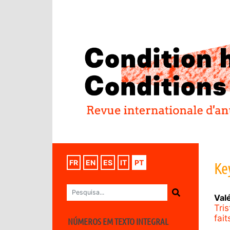
FR
EN
ES
IT
PT
Ke
Val
Tri
fai
NÚMEROS EM TEXTO INTEGRAL