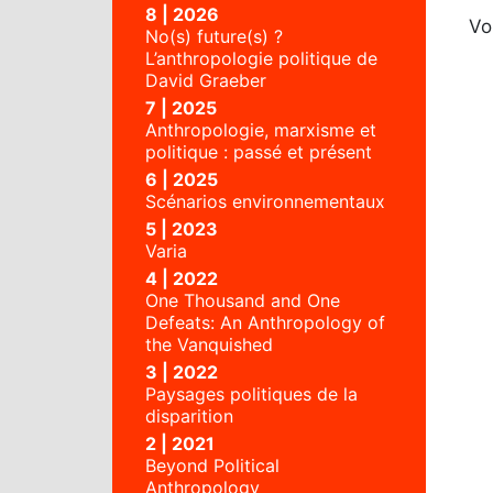
8 | 2026
Vo
No(s) future(s) ?
L’anthropologie politique de
David Graeber
7 | 2025
Anthropologie, marxisme et
politique : passé et présent
6 | 2025
Scénarios environnementaux
5 | 2023
Varia
4 | 2022
One Thousand and One
Defeats: An Anthropology of
the Vanquished
3 | 2022
Paysages politiques de la
disparition
2 | 2021
Beyond Political
Anthropology