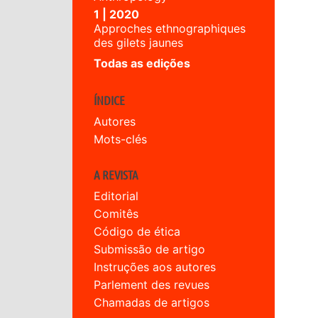
1 | 2020
Approches ethnographiques
des gilets jaunes
Todas as edições
ÍNDICE
Autores
Mots-clés
A REVISTA
Editorial
Comitês
Código de ética
Submissão de artigo
Instruções aos autores
Parlement des revues
Chamadas de artigos