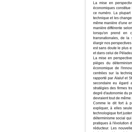
La mise en perspectiv
économiques constitue l
ce numéro. La plupart d
technique et les changem
même manière d'une entre
manière différente selon
lorsqu'on prend en c
transnationales, de la s
élargir nos perspectives
est sans doute le plus e
et dans celui de Pélade
La mise en perspective
pièges du déterminism
économique de l'innov
centrées sur la techni
rapporté par Alaluf et 
secondaire eu égard a
stratégies des firmes t
degré d'autonomie du pr
devraient tout de même 
Comme le dit fort à p
expliquer, à elles seul
technologique fort just
déterminisme social qui 
pratiques à l'évolution
réducteur. Les nouvell