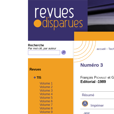
Recherche
Par mot clé, par auteur
accueil
>
Tech
Numéro 3
Revues
François
Pichault
et G
TIS
Editorial -1989
Volume 1
Volume 2
Volume 3
Volume 4
Résumé
Volume 5
Volume 6
Volume 7
Imprimer
Volume 8
Volume 9