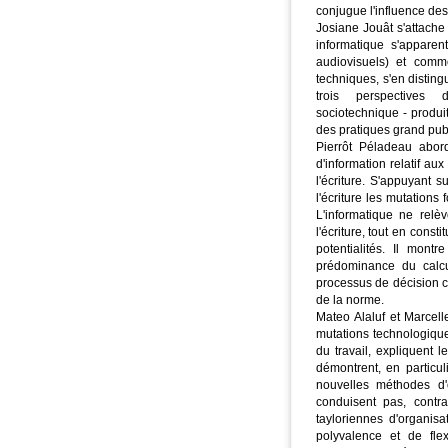
conjugue l'influence des
Josiane Jouât s'attache
informatique s'apparent
audiovisuels) et comme
techniques, s'en distin
trois perspectives 
sociotechnique - produi
des pratiques grand publ
Pierrôt Péladeau abor
d'information relatif au
l'écriture. S'appuyant s
l'écriture les mutatio
L'informatique ne relè
l'écriture, tout en const
potentialités. Il mont
prédominance du calcu
processus de décision 
de la norme.
Mateo Alaluf et Marcell
mutations technologiqu
du travail, expliquent 
démontrent, en particul
nouvelles méthodes d'
conduisent pas, contr
tayloriennes d'organisa
polyvalence et de flex