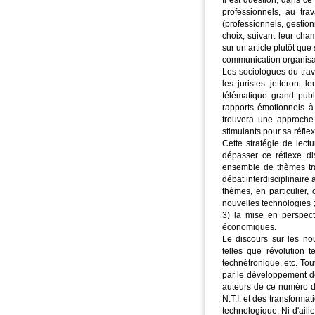
Il est question, dans c
professionnels, au tra
(professionnels, gestion
choix, suivant leur cham
sur un article plutôt que
communication organisat
Les sociologues du trav
les juristes jetteront 
télématique grand publ
rapports émotionnels 
trouvera une approche 
stimulants pour sa réflex
Cette stratégie de lect
dépasser ce réflexe disc
ensemble de thèmes tra
débat interdisciplinaire
thèmes, en particulier, 
nouvelles technologies ; 
3) la mise en perspec
économiques.
Le discours sur les nou
telles que révolution t
technétronique, etc. Tou
par le développement d
auteurs de ce numéro di
N.T.I. et des transforma
technologique. Ni d'aill