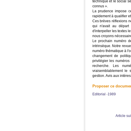
technique et le social 
connus ».
La prudence impose ce 
rapidement à qualifier et
Ces brèves réflexions n
qui n'avait au départ
d'interpeller les textes 
nous croyons nécessair
Le prochain numéro de 
intrinsèque. Notre revu
numéro thématique à l'oc
changement de politiqu
privilégier les numéros
recherche. Les numé
vraisemblablement le 
gestion. Avis aux intéres
Proposer ce docume
Editorial -1989
Article su