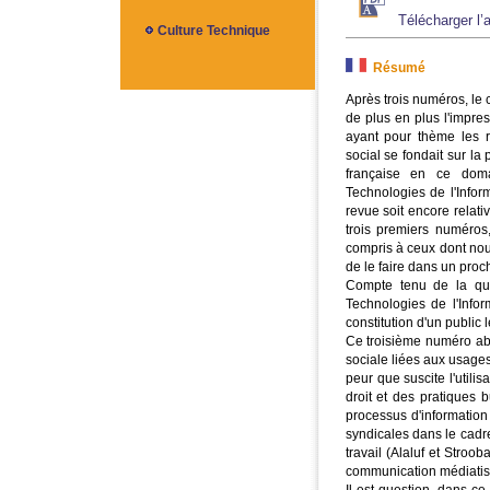
Télécharger l’a
Culture Technique
Résumé
Après trois numéros, le 
de plus en plus l'impres
ayant pour thème les 
social se fondait sur l
française en ce dom
Technologies de l'Infor
revue soit encore relat
trois premiers numéros,
compris à ceux dont nous
de le faire dans un proc
Compte tenu de la qua
Technologies de l'Info
constitution d'un public 
Ce troisième numéro abo
sociale liées aux usages
peur que suscite l'utili
droit et des pratiques 
processus d'information 
syndicales dans le cadr
travail (Alaluf et Stroo
communication médiatisé