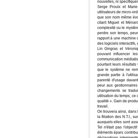
nouvelles, ni spécifique
Serge Proulx et Marie
utilisateurs de micro-or
que son nom même évoqu
citant Miguel et Ménard
complexité ou le mystère
perdre son temps, peur 
rapport à une machine d
des logiciels interactifs, 
Lin Gingras et Véroniq
pouvant influencer le
communication médiatisé.
pourtant leurs résultats
que le système ne remp
grande partie à l'utili
parenté d'usage davant
peur aux gestionnaires
changements se traduis
utilisation du temps, ce 
qualité ». Gain de produ
travail.
On trouvera ainsi, dans 
la filiation des N.T.I.,
auxquels elles sont ass
Tel n'était pas l'objec
éléments épars contrib
déclarations intempesti