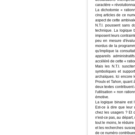
caractère « révolutionna
La dichotomie « rationn
cinq articles de ce num
aspect de cette ambival
N.T.I. poussent sans 
technique. La logique b
imposent leurs contrain
peu en mesure d'évaluer
mordus de la programmat
qu'implique la consulta
appareils administrat
accéléré de cette « ration
Mais les N.T.I. suscit
symboliques et support
archaïques. Ici encore 
Proulx et Tahon, quant 
deux textes contribuent 
l'utilisation « non rati
émotive.
La logique binaire est 
Est-ce à dire que leur 
chez les usagers ? Et d
n'est-ce pas, au départ,
tout le moins, le réduir
et les recherches susce
de ce numéro contribuen