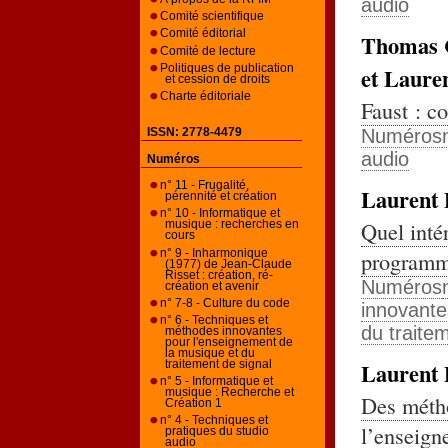
audio
Comité scientifique
Comité éditorial
Thomas
Comité de lecture
Politiques de publication
et Laure
et cession de droits
Charte éditoriale
Faust : c
Numéros
ISSN: 2778-4479
audio
Numéros
n° 11 - Frugalité,
Laurent
pérennité et création
n° 10 - Informatique et
Quel inté
musique : recherches en
cours
programma
n° 9 - Inharmonique
(1977) de Jean-Claude
Risset : création, ré-
Numéros
création et avenir
n° 7-8 - Culture du code
innovante
n° 6 - Techniques et
du traite
méthodes innovantes
pour l'enseignement de
la musique et du
Laurent
traitement de signal
n° 5 - Informatique et
musique : Recherche et
Des métho
Création 1
n° 4 - Techniques et
l’enseign
pratiques du studio
audio