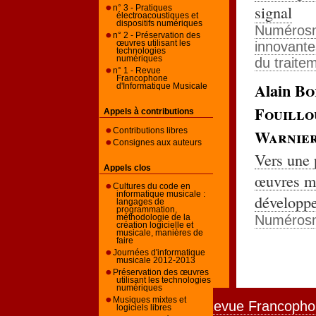
signal
n° 3 - Pratiques
électroacoustiques et
dispositifs numériques
Numéros
n° 2 - Préservation des
innovante
œuvres utilisant les
technologies
numériques
du traite
n° 1 - Revue
Francophone
Alain
Bo
d'Informatique Musicale
Fouillo
Appels à contributions
Warnie
Contributions libres
Consignes aux auteurs
Vers une 
Appels clos
œuvres mu
Cultures du code en
informatique musicale :
développ
langages de
programmation,
Numéros
méthodologie de la
création logicielle et
musicale, manières de
faire
Journées d'informatique
musicale 2012-2013
Préservation des œuvres
utilisant les technologies
numériques
Musiques mixtes et
Revue Francophon
logiciels libres