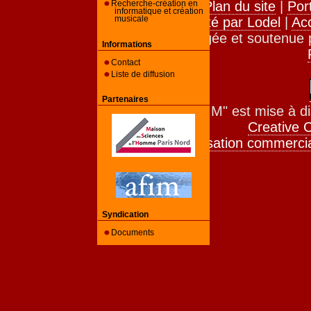
Contact
|
Plan du site
|
Por
Recherche-création en
informatique et création
Edité par Lodel
|
Ac
musicale
Revue hébergée et soutenue 
Informations
Contact
Liste de diffusion
Partenaires
La revue "RFIM" est mise à di
Creative 
Pas d'utilisation commerci
Syndication
Documents