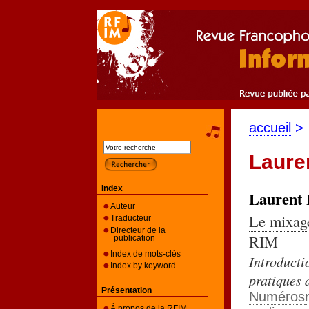
accueil
>
Laure
Index
Laurent
Auteur
Le mixage
Traducteur
Directeur de la
RIM
publication
Index de mots-clés
Introducti
Index by keyword
pratiques 
Présentation
Numéros
À propos de la RFIM