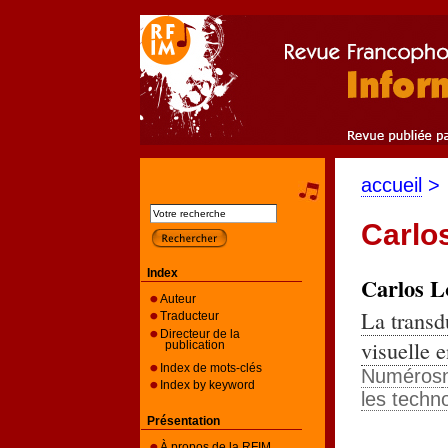
accueil
>
Carlo
Index
Carlos
L
Auteur
La transd
Traducteur
Directeur de la
visuelle e
publication
Index de mots-clés
Numéros
Index by keyword
les techn
Présentation
À propos de la RFIM