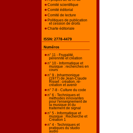
Comité scientifique
Comité éditorial
Comité de lecture
Politiques de publication
et cession de droits
Charte éditoriale
ISSN: 2778-4479
Numéros
n° 11 - Frugalité,
pérennité et création
n° 10 - Informatique et
musique : recherches en
cours
n° 9 - Inharmonique
(1977) de Jean-Claude
Risset : création, ré-
création et avenir
n° 7-8 - Culture du code
n° 6 - Techniques et
méthodes innovantes
pour l'enseignement de
la musique et du
traitement de signal
n° 5 - Informatique et
musique : Recherche et
Création 1
n° 4 - Techniques et
pratiques du studio
audio