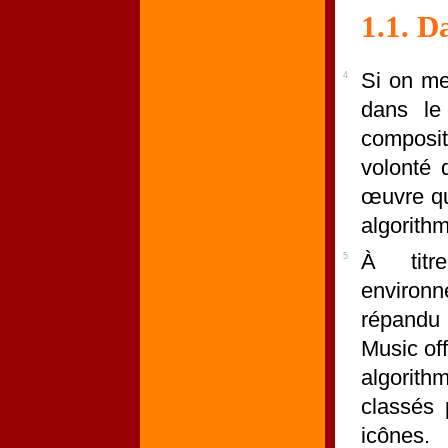
1.1. D
Si on me
4
dans le
composi
volonté 
œuvre qui
algorith
À titre
5
environ
répand
Music off
algorith
classés 
icônes.