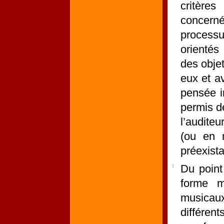
critère
concern
processu
orientés
des objet
eux et a
pensée i
permis de
l’audite
(ou en 
préexista
Du point
3
forme mu
musicaux
différent