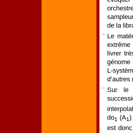
orchest
sampleur
de la lib
Le matér
39
extrême s
livrer t
génome pr
L-systèm
d’autres
Sur le 
40
successi
interpol
do
(A
)
1
1
est don