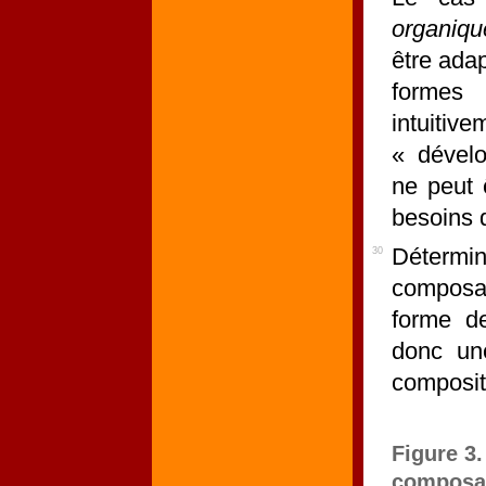
organiqu
être ada
formes
intuit
« dévelo
ne peut ê
besoins 
Détermi
30
composab
forme de
donc un
compositi
Figure 3
composab