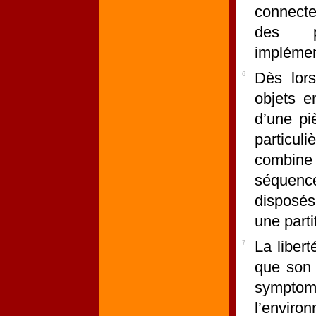
connecte
des p
implémen
Dès lors 
6
objets e
d’une pi
particul
combin
séquenceu
disposés
une partit
La liber
7
que son 
symptom
l’environ