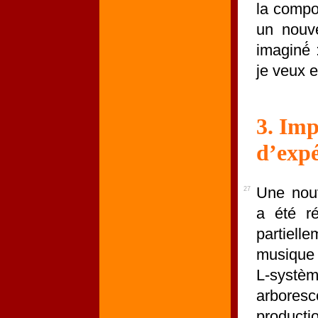
la compos
un nouve
imaginé́ 
je veux e
3. Imp
d’expé
Une nouv
27
a été r
partiell
musique 
L-systèm
arboresc
producti