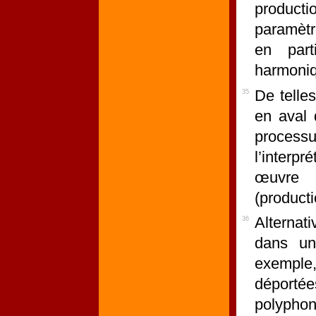
producti
paramètr
en part
harmoniq
De telle
35
en aval 
process
l’interp
œuvre 
(producti
Alternati
36
dans un
exemple,
déportée
polyphon