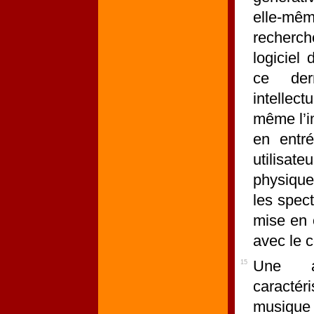
elle-mê
recherché
logiciel 
ce der
intellect
même l’i
en entré
utilisat
physique 
les spec
mise en 
avec le c
Une au
15
caractér
musique