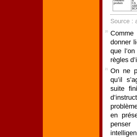
Source : 
Comme 
20
donner l
que l’on
règles d’
On ne p
21
qu’il s’
suite fi
d’instr
problème
en prés
penser 
intellig