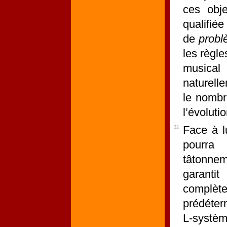
ces obje
qualifiée
de
probl
les règle
musical
naturell
le nombr
l’évolutio
Face à l
32
pourra
tâtonnem
garanti
complè
prédéterm
L-systèm