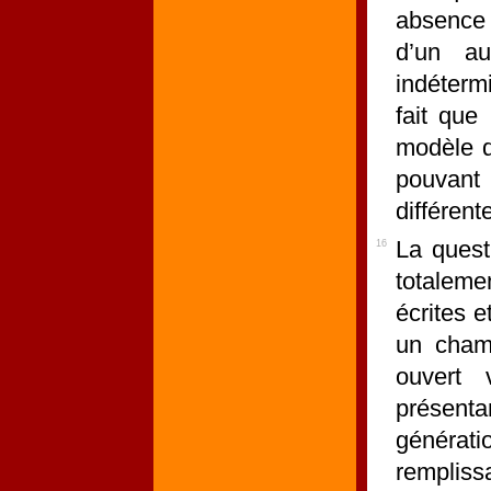
absence 
d’un a
indéterm
fait que
modèle d
pouvant 
différente
La quest
16
totaleme
écrites 
un champ
ouvert 
présenta
générati
remplissa