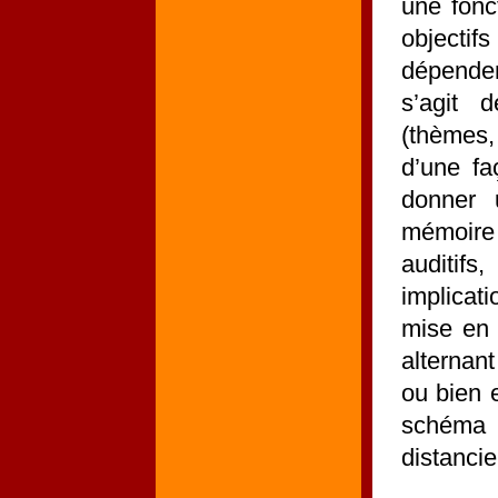
une fonc
objectif
dépenden
s’agit 
(thèmes,
d’une faç
donner 
mémoire 
auditifs
implicat
mise en 
alternan
ou bien 
schéma 
distancie