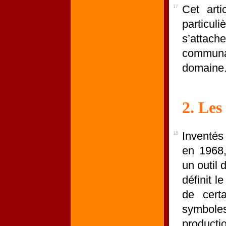
Cet arti
17
particul
s’attac
commun
domaine
2. Les
Inventés
18
en 1968,
un outil 
définit l
de cert
symbole
productio