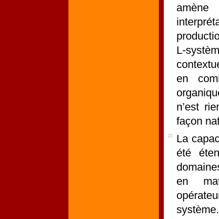
amène 
interpré
productio
L-systèm
contextu
en comm
organiqu
n’est ri
façon nat
La capac
22
été éte
domaines 
en mat
opérate
système.