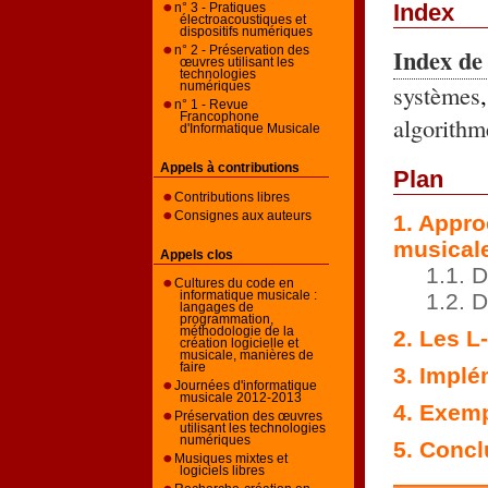
Index
n° 3 - Pratiques
électroacoustiques et
dispositifs numériques
Index de
n° 2 - Préservation des
œuvres utilisant les
technologies
systèmes
numériques
n° 1 - Revue
Francophone
algorithm
d'Informatique Musicale
Appels à contributions
Plan
Contributions libres
Consignes aux auteurs
1. Appro
musical
Appels clos
1.1. 
Cultures du code en
1.2. 
informatique musicale :
langages de
programmation,
méthodologie de la
2. Les L
création logicielle et
musicale, manières de
faire
3. Implé
Journées d'informatique
musicale 2012-2013
4. Exem
Préservation des œuvres
utilisant les technologies
numériques
5. Concl
Musiques mixtes et
logiciels libres