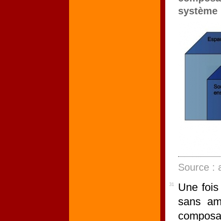
système
Source : 
Une fois
31
sans am
composab