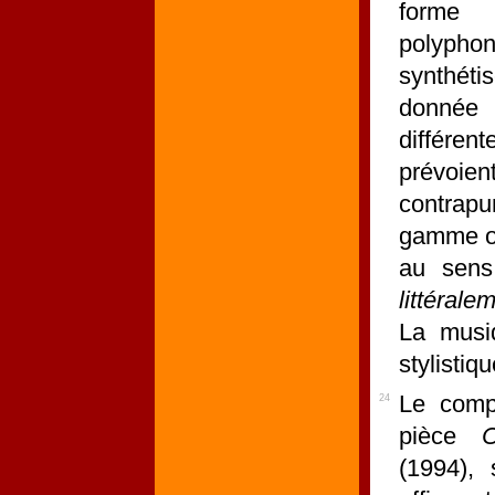
forme 
polyph
synthéti
donnée
différen
prévoien
contrapu
gamme ou
au sens
littérale
La musiq
stylistiqu
Le comp
24
pièce
C
(1994),