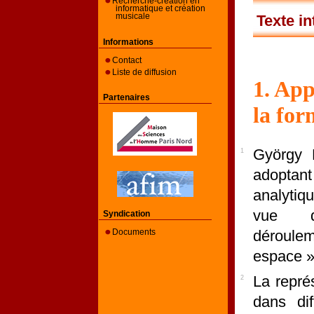
Recherche-création en
informatique et création
Texte in
musicale
Informations
Contact
Liste de diffusion
1
. Ap
Partenaires
la for
György L
1
adopta
analytiq
vue d’
Syndication
déroule
Documents
espace » 
La repré
2
dans di