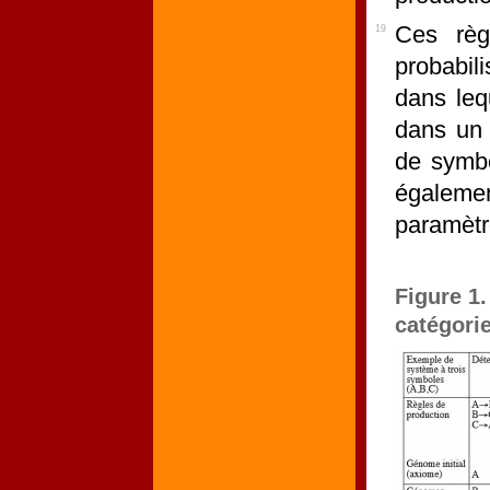
Ces règ
19
probabi
dans leq
dans un 
de symbo
égalemen
paramètre
Figure 1.
catégori