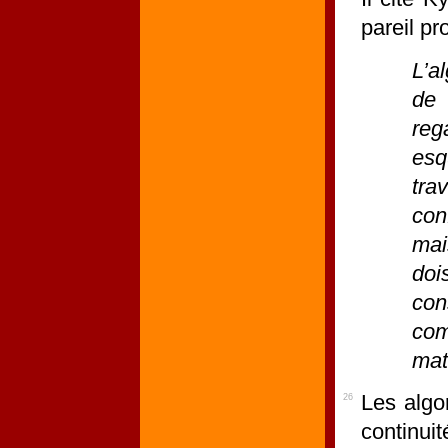
pareil pr
L’a
de 
reg
esq
tra
con
mai
doi
con
com
mate
Les algor
26
continuit