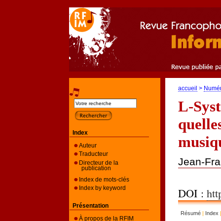
accueil
>
Numé
L-Syst
quelle
Index
musiqu
Auteur
Traducteur
Jean-Fr
Directeur de la
publication
Index de mots-clés
Index by keyword
DOI :
htt
Présentation
Résumé
|
Index
À propos de la RFIM