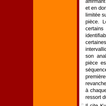
affirmant
et en do
limitée s
pièce. 
certain
identif
certain
intervall
son ana
pièce es
séquence
première
revanche,
à chaque
ressort 
Il cite K
25