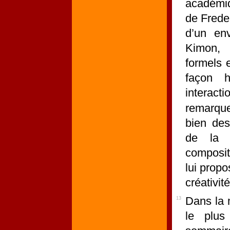
académiq
de Freder
d’un en
Kimon, 
formels 
façon h
interact
remarque
bien des
de la f
composit
lui propo
créativité
Dans la 
13
le plus