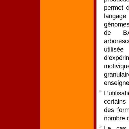
permet d
langage 
génomes 
de BA
arbores
utili
d’expé
motiviqu
granula
enseign
L’utilis
28
certains
des form
nombre de
Le ca
29