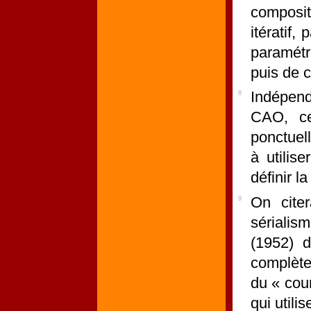
composit
itératif,
paramétr
puis de c
Indépend
8
CAO, ce
ponctuel
à utilis
définir l
On cite
9
sérialis
(1952) d
complète
du « cour
qui utili