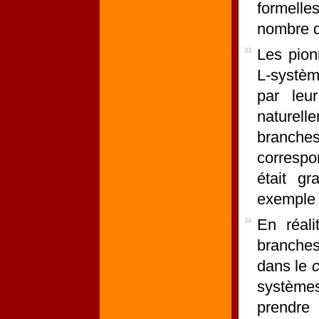
formell
nombre d
Les pion
33
L-systèm
par leur
naturell
branc
correspo
était gr
exemple 
En réal
34
branches
dans le
systèmes
prendre