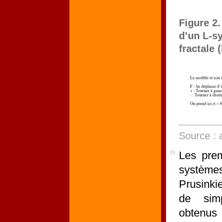
Figure 2
d’un L-s
fractale 
Source : 
Les prem
23
système
Prusinki
de simp
obtenus