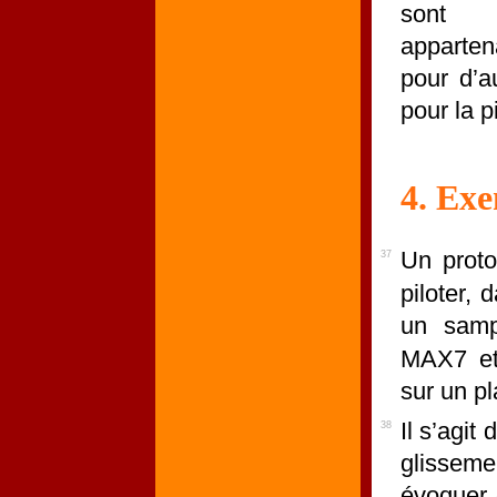
sont l
apparten
pour d’a
pour la p
4. Exe
Un proto
37
piloter,
un samp
MAX7 et 
sur un pl
Il s’agit
38
glisseme
évoquer 