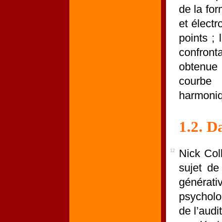
de la fo
et élect
points ;
confront
obtenue 
courbe 
harmoni
1.2. D
Nick Coll
12
sujet de
générat
psycholo
de l’audi