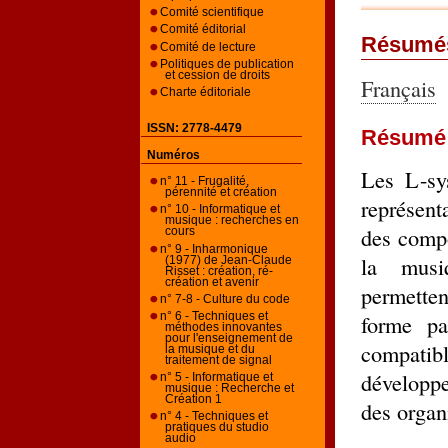
Comité scientifique
Comité éditorial
Résumé
Comité de lecture
Politiques de publication
et cession de droits
Français
Charte éditoriale
ISSN: 2778-4479
Résumé
Numéros
Les L-sys
n° 11 - Frugalité,
pérennité et création
représent
n° 10 - Informatique et
musique : recherches en
des comp
cours
n° 9 - Inharmonique
la musi
(1977) de Jean-Claude
Risset : création, ré-
création et avenir
permetten
n° 7-8 - Culture du code
forme pa
n° 6 - Techniques et
méthodes innovantes
pour l'enseignement de
compatibl
la musique et du
traitement de signal
développe
n° 5 - Informatique et
musique : Recherche et
Création 1
des organ
n° 4 - Techniques et
pratiques du studio
audio