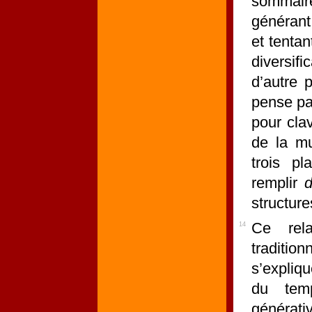
sommair
générant
et tentan
diversifi
d’autre p
pense pa
pour cla
de la mu
trois pl
remplir
d
structure
Ce rela
14
traditi
s’expliqu
du tem
générati