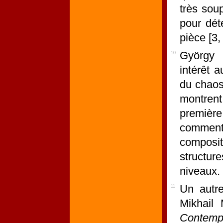
très soup
pour dét
pièce [3, 
György 
10
intérêt a
du chaos
montrent
premièr
comment
composit
structure
niveaux.
Un autr
11
Mikhail
Contemp