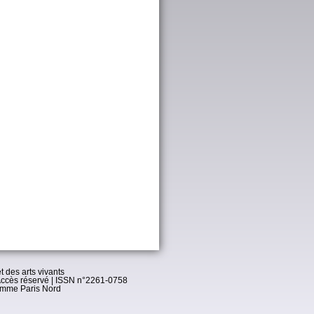
t des arts vivants
ccès réservé
| ISSN n°2261-0758
omme Paris Nord