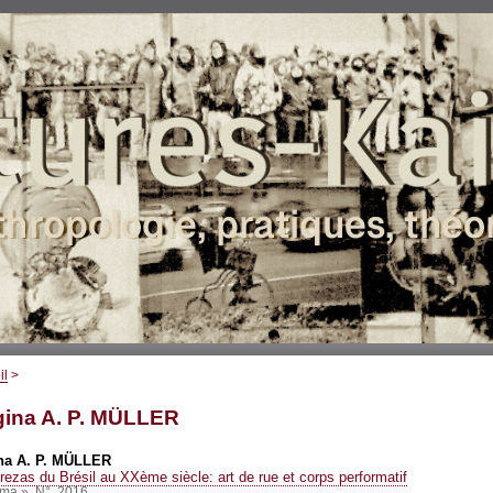
il
>
ina A. P.
MÜLLER
na A. P.
MÜLLER
rezas du Brésil au XXème siècle: art de rue et corps performatif
ma », N°, 2016