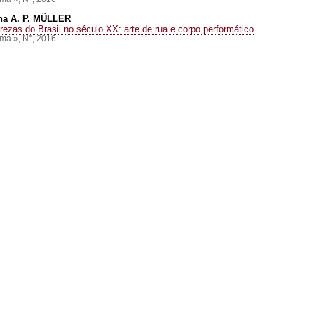
na A. P.
MÜLLER
rezas do Brasil no século XX: arte de rua e corpo performático
ma », N°, 2016