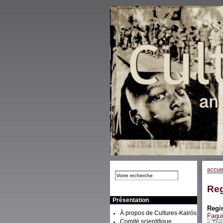
accue
Reg
Présentation
Regi
À propos de Cultures-Kairós
Faqui
Comité scientifique
« Thé