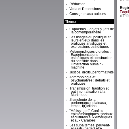
Rédaction
Regi
Varia et Recensions
Faqui
Consignes aux auteurs
« Thé
Théma
Capoeiras – objets sujets de
la contemporanéité
Les usages du politique et
leurs enjeux dans les
pratiques artistiques et
expressions esthétiques
Métamorphoses digitales :
Expérimentations
esthétiques et construction
du sensible dans
l’interaction humain-
machine
Justice, droits, performativité
Anthropologie et
psychanalyse : débats et
pratiques
Transmission, tradition et
patrimonialisation à la
Martinique
Sismologie de la
performance: plateaux,
temps, f(r)ictions
"Métissages". Conflits
épistémologiques, sociaux
et culturels aux Amériques
et aux Caraïbes
Les subalternes, peuvent-
elles/ils (parler) être