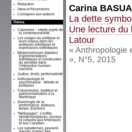
Rédaction
Carina
BASUA
Varia et Recensions
Consignes aux auteurs
La dette symbol
Théma
Une lecture du 
Capoeiras – objets sujets de
la contemporanéité
Latour
Les usages du politique et
leurs enjeux dans les
pratiques artistiques et
« Anthropologie 
expressions esthétiques
Métamorphoses digitales :
Expérimentations
», N°5, 2015
esthétiques et construction
du sensible dans
l’interaction humain-
machine
Justice, droits, performativité
Anthropologie et
psychanalyse : débats et
pratiques
Transmission, tradition et
patrimonialisation à la
Martinique
Sismologie de la
performance: plateaux,
temps, f(r)ictions
"Métissages". Conflits
épistémologiques, sociaux
et culturels aux Amériques
et aux Caraïbes
Les subalternes, peuvent-
elles/ils (parler) être