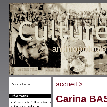
accueil
>
Carina
BA
Présentation
À propos de Cultures-Kairós
Comité scientifique