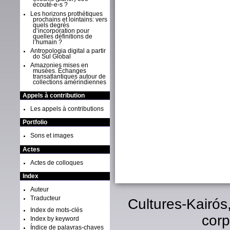
écouté-e-s ?
Les horizons prothétiques
prochains et lointains: vers
quels degrés
d’incorporation pour
quelles définitions de
l’humain ?
Antropologia digital a partir
do Sul Global
Amazonies mises en
musées. Échanges
transatlantiques autour de
collections amérindiennes
Appels à contribution
Les appels à contributions
Portfolio
Sons et images
Actes
Actes de colloques
Index
Auteur
Traducteur
Cultures-Kairós
Index de mots-clés
corp
Index by keyword
Índice de palavras-chaves