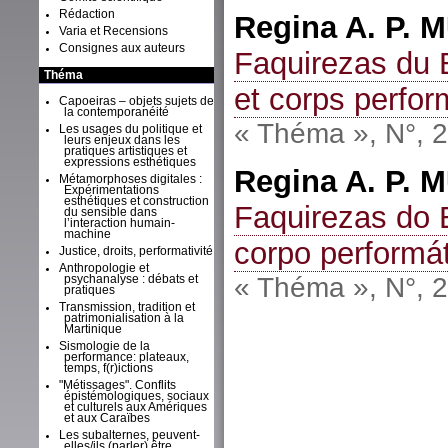
Rédaction
Regina A. P.
M
Varia et Recensions
Consignes aux auteurs
Faquirezas du B
Théma
et corps perfor
Capoeiras – objets sujets de
la contemporanéité
« Théma », N°, 
Les usages du politique et
leurs enjeux dans les
pratiques artistiques et
expressions esthétiques
Regina A. P.
M
Métamorphoses digitales :
Expérimentations
esthétiques et construction
Faquirezas do B
du sensible dans
l’interaction humain-
machine
corpo performá
Justice, droits, performativité
Anthropologie et
« Théma », N°, 
psychanalyse : débats et
pratiques
Transmission, tradition et
patrimonialisation à la
Martinique
Sismologie de la
performance: plateaux,
temps, f(r)ictions
"Métissages". Conflits
épistémologiques, sociaux
et culturels aux Amériques
et aux Caraïbes
Les subalternes, peuvent-
elles/ils (parler) être