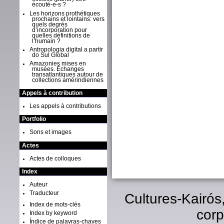
écouté-e-s ?
Les horizons prothétiques
prochains et lointains: vers
quels degrés
d’incorporation pour
quelles définitions de
l’humain ?
Antropologia digital a partir
do Sul Global
Amazonies mises en
musées. Échanges
transatlantiques autour de
collections amérindiennes
Appels à contribution
Les appels à contributions
Portfolio
Sons et images
Actes
Actes de colloques
Index
Auteur
Traducteur
Cultures-Kairós
Index de mots-clés
corp
Index by keyword
Índice de palavras-chaves