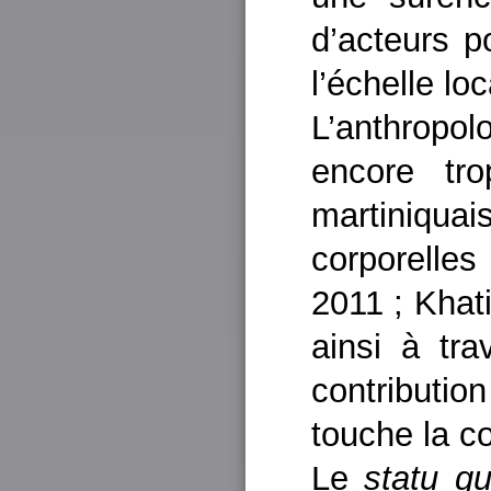
d’acteurs po
l’échelle lo
L’anthropol
encore tro
martiniqua
corporelle
2011 ; Khat
ainsi à tr
contributi
touche la c
Le
statu q