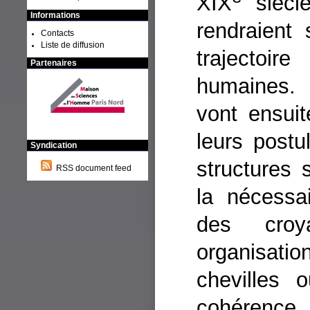
XIX
siècle
Informations
rendraient
Contacts
Liste de diffusion
trajectoi
Partenaires
humaines. 
vont ensui
leurs postu
Syndication
structures 
RSS document feed
la nécessa
des croy
organisa
chevilles 
cohérence 