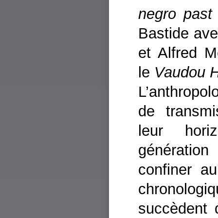
negro past
Bastide av
et Alfred 
le
Vaudou H
L’anthropolo
de transmi
leur hor
génération 
confiner au
chronolog
succèdent 