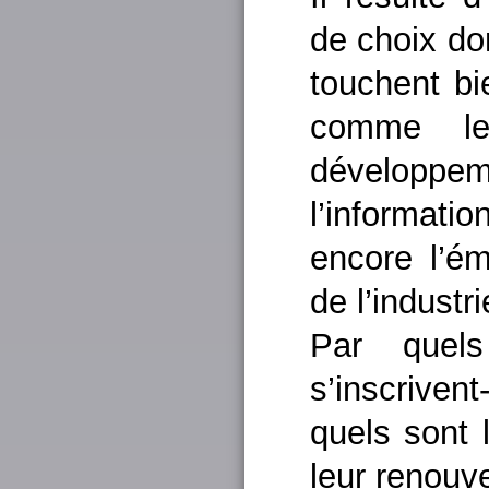
de choix don
touchent b
comme le 
développe
l’informat
encore l’é
de l’industri
Par quels 
s’inscrivent
quels sont 
leur renouv