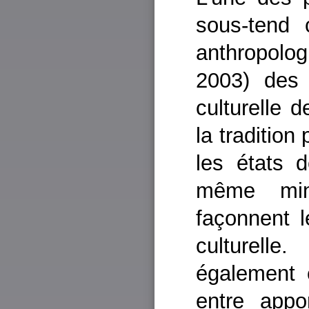
sous-tend
anthropolo
2003) des 
culturelle 
la tradition
les états d
même minu
façonnent 
culturell
également 
entre appo