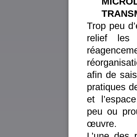
MIC
TRANS
Trop peu d’
relief les
réagence
réorganisati
afin de sai
pratiques de
et l’espac
peu ou pro
œuvre.
L’une des 