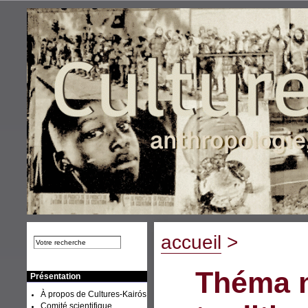
accueil
>
Théma n
Présentation
À propos de Cultures-Kairós
Comité scientifique