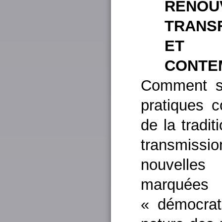
REN
TRANS
ET (
CONTE
Comment s’
pratiques c
de la tradi
transmissio
nouvelles
marquées pa
« démocrati