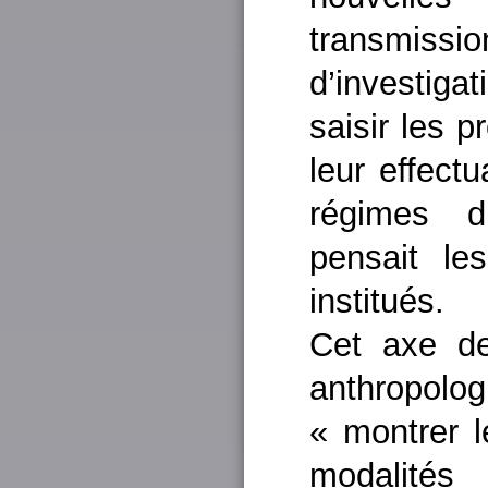
transmis
d’investiga
saisir les 
leur effect
régimes d
pensait le
institués.
Cet axe de
anthropologi
« montrer l
modalités