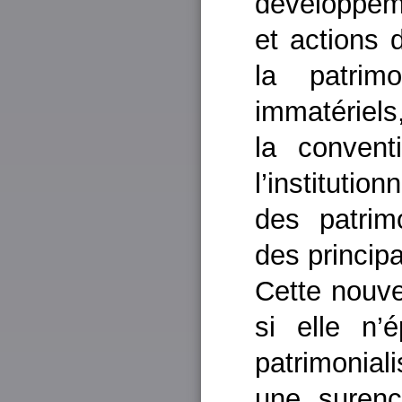
développeme
et actions 
la patrimo
immatériel
la conven
l’instituti
des patrim
des princip
Cette nouve
si elle n’
patrimonial
une suren