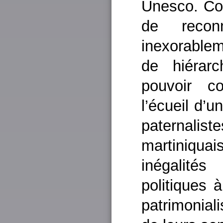
Unesco. Co
de reconn
inexorable
de hiérarc
pouvoir c
l’écueil d’
paternalis
martiniqua
inégalité
politiques 
patrimoniali