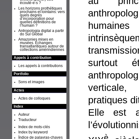
au prin
écouté-e-s ?
Les horizons prothétiques
anthropolog
prochains et lointains: vers
quels degrés
d’incorporation pour
quelles définitions de
humaines
l’humain ?
Antropologia digital a partir
do Sul Global
intrinsè
Amazonies mises en
musées. Échanges
transatlantiques autour de
transmission
collections amérindiennes
Appels à contribution
surtout 
Les appels à contributions
anthropolo
Portfolio
Sons et images
verticale
Actes
pratiques di
Actes de colloques
Index
Elle est 
Auteur
Traducteur
l’évolution
Index de mots-clés
Index by keyword
è
Índice de palavras-chaves