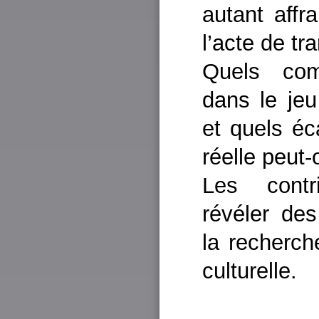
autant affr
l’acte de tr
Quels com
dans le jeu
et quels éca
réelle peut
Les contr
révéler de
la recherch
culturelle.