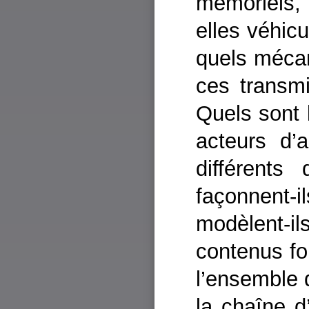
mémoriels,
elles véhicu
quels mécan
ces transmi
Quels sont 
acteurs d’a
différent
façonnent-
modèlent-il
contenus fo
l’ensemble 
la chaîne d