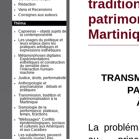
traditio
Rédaction
Varia et Recensions
patrimon
Consignes aux auteurs
Théma
Martini
Capoeiras – objets sujets de
la contemporanéité
Les usages du politique et
leurs enjeux dans les
pratiques artistiques et
expressions esthétiques
Métamorphoses digitales :
Expérimentations
esthétiques et construction
du sensible dans
l’interaction humain-
machine
TRANSM
Justice, droits, performativité
Anthropologie et
PA
psychanalyse : débats et
pratiques
Transmission, tradition et
patrimonialisation à la
Martinique
Sismologie de la
performance: plateaux,
temps, f(r)ictions
"Métissages". Conflits
épistémologiques, sociaux
La problém
et culturels aux Amériques
et aux Caraïbes
Les subalternes, peuvent-
elles/ils (parler) être