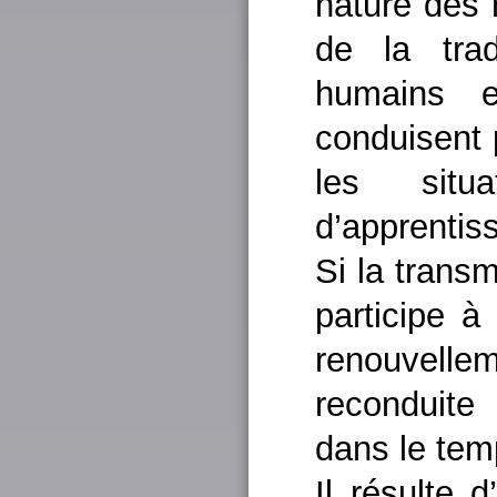
nature des 
de la tra
humains et
conduisent p
les situ
d’apprentis
Si la transm
participe à 
renouvell
reconduite
dans le tem
Il résulte d