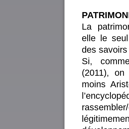
ENJ
PATRIMON
La patrimoni
elle le seu
des savoirs 
Si, comme
(2011), on
moins Arist
l’encyclop
rassembler/
légitimeme