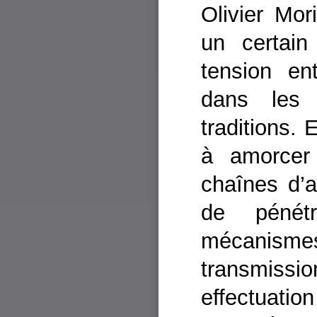
Olivier Mor
un certain
tension ent
dans les 
traditions.
à amorcer
chaînes d’a
de pénét
mécanis
transmissi
effectuati