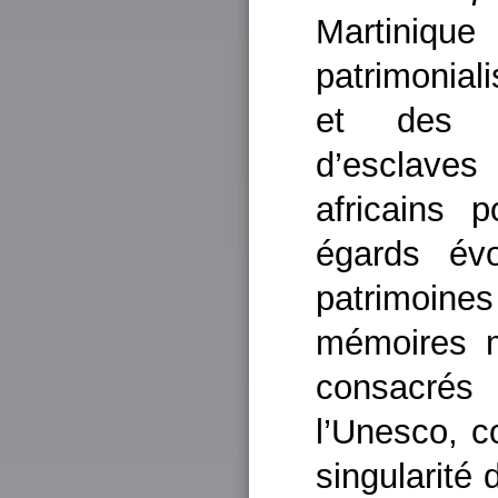
Martiniq
patrimoniali
et des s
d’esclaves
africains 
égards év
patrimoin
mémoires m
consacrés
l’Unesco, 
singularité 