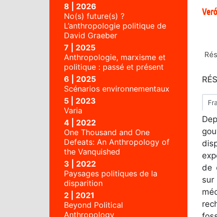
8 | 2026
Ver
No(s) future(s) ?
L’anthropologie politique de
David Graeber
7 | 2025
Ré
Anthropologie, marxisme et
politique : passé et présent
6 | 2025
RÉ
Scénarios environnementaux
5 | 2023
Fr
Varia
Dep
4 | 2022
gou
One Thousand and One
Defeats: An Anthropology of
dis
the Vanquished
exp
3 | 2022
de 
Paysages politiques de la
sur
disparition
méc
2 | 2021
rec
Beyond Political
Anthropology
fos