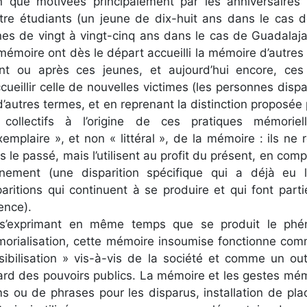
n que motivées principalement par les anniversaires 
tre étudiants (un jeune de dix-huit ans dans le cas d
nes de vingt à vingt-cinq ans dans le cas de Guadalajar
mémoire ont dès le départ accueilli la mémoire d’autre
nt ou après ces jeunes, et aujourd’hui encore, ces
ccueillir celle de nouvelles victimes (les personnes dispa
d’autres termes, et en reprenant la distinction proposée
 collectifs à l’origine de ces pratiques mémorie
xemplaire », et non « littéral », de la mémoire : ils ne
s le passé, mais l’utilisent au profit du présent, en comp
nement (une disparition spécifique qui a déjà eu li
paritions qui continuent à se produire et qui font pa
ence).
s’exprimant en même temps que se produit le phé
orialisation, cette mémoire insoumise fonctionne comm
sibilisation » vis-à-vis de la société et comme un ou
gard des pouvoirs publics. La mémoire et les gestes mémo
s ou de phrases pour les disparus, installation de pla