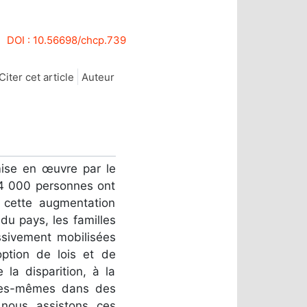
DOI : 10.56698/chcp.739
Citer cet article
Auteur
mise en œuvre par le
4 000 personnes ont
à cette augmentation
 du pays, les familles
essivement mobilisées
option de lois et de
a disparition, à la
lles-mêmes dans des
 nous assistons ces