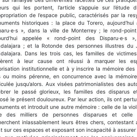
eurs qui les portent, l’article s’appuie sur l’étude 
ppropriation de l’espace public, caractérisés par la res
uments historiques : la place du Torero, aujourd’hui
paru·e·s », dans la ville de Monterrey ; le rond-poin
ourd’hui appelée « rond-point des Disparu·e·s »
dalajara ; et la Rotonde des personnes illustres du 
dalajara. Dans les trois cas, les familles de victime
èrent à leur cause ont réussi à marquer les e
orisation institutionnelle et à y inscrire la mémoire de
s ou moins pérenne, en concurrence avec la mémoire of
iculée jusqu’alors. Aux visées patrimonialistes des aut
ébrer le passé glorieux, les familles des disparus e
osé le présent douloureux. Par leur action, ils ont pert
uments et introduit une autre mémoire : celle de la vi
le des milliers de personnes disparues et celle
herchent inlassablement leurs êtres chers, contestant
tat sur ces espaces et exposant son incapacité à assurer 