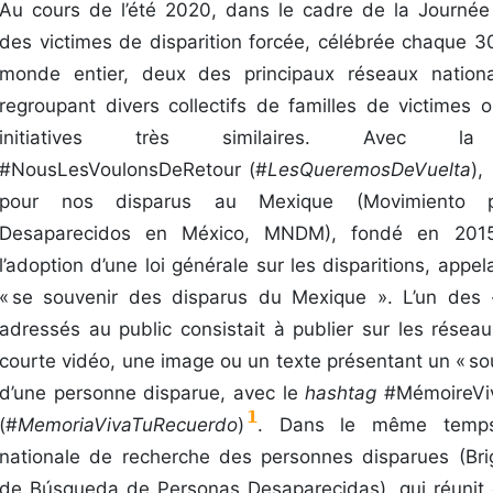
Au cours de l’été 2020, dans le cadre de la Journée 
des victimes de disparition forcée, célébrée chaque 3
monde entier, deux des principaux réseaux nation
regroupant divers collectifs de familles de victimes 
initiatives très similaires. Avec l
#NousLesVoulonsDeRetour (#
LesQueremosDeVuelta
),
pour nos disparus au Mexique (Movimiento p
Desaparecidos en México, MNDM), fondé en 2015
l’adoption d’une loi générale sur les disparitions, appela
« se souvenir des disparus du Mexique ». L’un des
adressés au public consistait à publier sur les résea
courte vidéo, une image ou un texte présentant un « sou
d’une personne disparue, avec le
hashtag
#MémoireVi
1
(#
MemoriaVivaTuRecuerdo
)
. Dans le même temps
nationale de recherche des personnes disparues (Br
de Búsqueda de Personas Desaparecidas), qui réunit