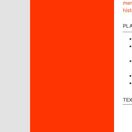
mem
hist
PL
TE