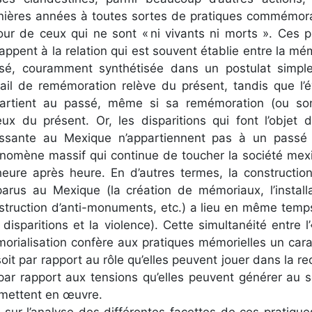
nières années à toutes sortes de pratiques commémora
our de ceux qui ne sont « ni vivants ni morts ». Ces 
appent à la relation qui est souvent établie entre la mém
sé, couramment synthétisée dans un postulat simple
vail de remémoration relève du présent, tandis que 
artient au passé, même si sa remémoration (ou so
eux du présent. Or, les disparitions qui font l’objet 
issante au Mexique n’appartiennent pas à un passé ré
nomène massif qui continue de toucher la société mexi
heure après heure. En d’autres termes, la constructi
parus au Mexique (la création de mémoriaux, l’installa
struction d’anti-monuments, etc.) a lieu en même temp
s disparitions et la violence). Cette simultanéité entre
orialisation confère aux pratiques mémorielles un carac
soit par rapport au rôle qu’elles peuvent jouer dans la 
par rapport aux tensions qu’elles peuvent générer au se
 mettent en œuvre.
 sur l’analyse des différentes facettes de ces pratiqu