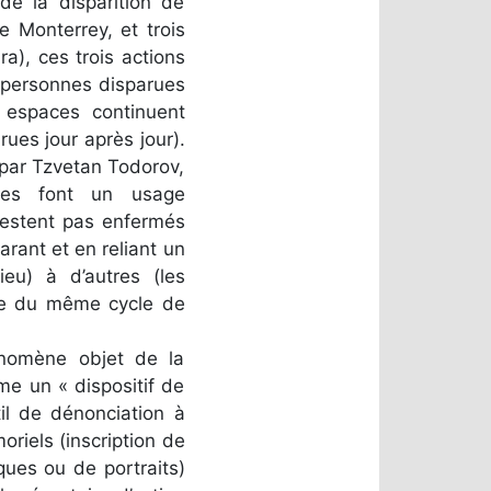
de la disparition de
e Monterrey, et trois
a), ces trois actions
s personnes disparues
 espaces continuent
rues jour après jour).
 par Tzvetan Todorov,
lles font un usage
 restent pas enfermés
arant et en reliant un
eu) à d’autres (les
rtie du même cycle de
nomène objet de la
e un « dispositif de
til de dénonciation à
riels (inscription de
ques ou de portraits)