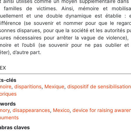
t ainsi utilisés comme un moyen supplémentaire dans l
 familles de victimes. Ainsi, mémoire et mobilisa
uellement et une double dynamique est établie : 
ndifférence (se souvenir et nommer pour que le regar
sonnes disparues, pour que la société et les autorités p
ures nécessaires pour arrêter la vague de violence), 
oire et l’oubli (se souvenir pour ne pas oublier 
ter), d’autre part.
EX
s-clés
oire
,
disparitions
,
Mexique
,
dispositif de sensibilisation
toriques
ywords
mory
,
disappearances
,
Mexico
,
device for raising aware
numents
abras claves