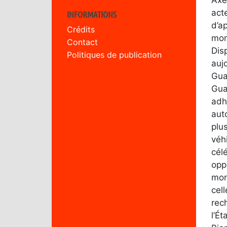
act
INFORMATIONS
d’a
Crédits
mon
Contact
Dis
Politiques de publication
auj
Gua
Gua
adh
aut
plu
véh
cél
opp
mon
cel
rec
l’É