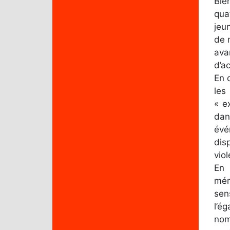
Bie
qua
jeu
de 
ava
d’a
En 
les
« e
dan
évé
dis
viol
En 
mém
sen
l’é
nom