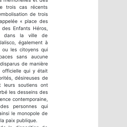
de trois cas récents
ymbolisation de trois
 appelée « place des
t des Enfants Héros,
, dans la ville de
Jalisco, également à
s ou les citoyens qui
spaces sans aucune
s disparus de manière
ficielle qui y était
orités, désireuses de
t leurs soutiens ont
urbé les desseins des
olence contemporaine,
 des personnes qui
 ainsi le monopole de
la paix publique.