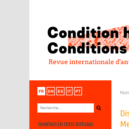
FR
EN
ES
IT
PT
Num
Di
Me
NUMÉROS EN TEXTE INTÉGRAL