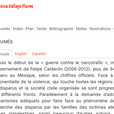
ónica
Vallejo Flores
sumés
Index
Plan
Texte
Bibliographie
Notes
Illustrations
SUMÉS
English
Español
ançais
uis le début de la « guerre contre le narcotrafic », 
vernement de Felipe Calderón (2006-2012), plus de 9
paru au Mexique, selon les chiffres officiels. Face 
onentielle de la violence, qui touche toutes les régions
disparus et la société civile organisée se sont progr
 différents fronts. Parallèlement à la demande d’ad
anismes adéquats pour faire face au phénomène de l
herche des disparus par les familles des victimes e
ses clandestines, parmi beaucoup d’autres actions,