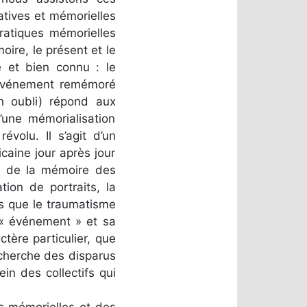
tives et mémorielles
pratiques mémorielles
oire, le présent et le
 et bien connu : le
l’événement remémoré
n oubli) répond aux
d’une mémorialisation
volu. Il s’agit d’un
caine jour après jour
on de la mémoire des
tion de portraits, la
s que le traumatisme
 l’« événement » et sa
tère particulier, que
recherche des disparus
in des collectifs qui
es mémorielles et des