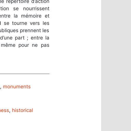
e répertoire d’action
tion se nourrissent
entre la mémoire et
d se tourne vers les
ubliques prennent les
d’une part ; entre la
et même pour ne pas
,
monuments
ness
,
historical