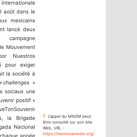
internationale
0 août dans le
aux mexicains
ont lancé deux
a campagne
 le Mouvement
or Nuestros
 pour exiger
it la société à
 «
challenges
»
ux sociaux une
venir positif »
veTonSouvenir
1
L’appel du MNDM peut
, la Brigade
être consulté sur son site
igada Nacional
Web, URL :
https://memoriamndm.org/
 chaque année