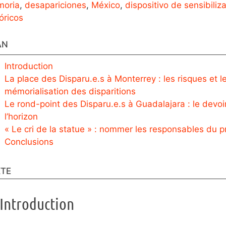
oria
,
desapariciones
,
México
,
dispositivo de sensibiliz
óricos
AN
Introduction
La place des Disparu.e.s à Monterrey : les risques et 
mémorialisation des disparitions
Le rond-point des Disparu.e.s à Guadalajara : le devo
l’horizon
« Le cri de la statue » : nommer les responsables du pr
Conclusions
XTE
Introduction