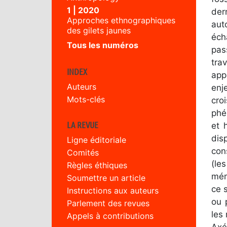
1 | 2020
der
Approches ethnographiques
aut
des gilets jaunes
éch
Tous les numéros
pas
tra
INDEX
app
Auteurs
enj
Mots-clés
cro
phé
LA REVUE
et 
dis
Ligne éditoriale
con
Comités
(le
Règles éthiques
mém
Soumettre un article
ce 
Instructions aux auteurs
ou 
Parlement des revues
les
Appels à contributions
Axé