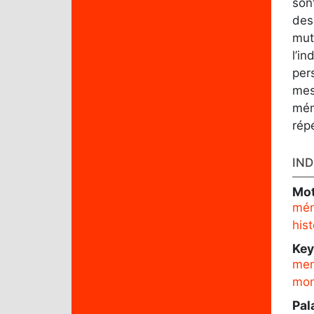
son
des
mut
l’i
per
mes
mém
répé
IND
Mot
mém
his
Ke
me
mo
Pal