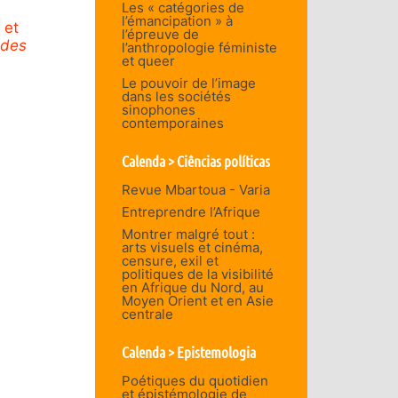
Les « catégories de
l’émancipation » à
 et
l’épreuve de
 des
l’anthropologie féministe
et queer
Le pouvoir de l’image
dans les sociétés
sinophones
contemporaines
Calenda > Ciências políticas
Revue Mbartoua - Varia
Entreprendre l’Afrique
Montrer malgré tout :
arts visuels et cinéma,
censure, exil et
politiques de la visibilité
en Afrique du Nord, au
Moyen Orient et en Asie
centrale
Calenda > Epistemologia
Poétiques du quotidien
et épistémologie de