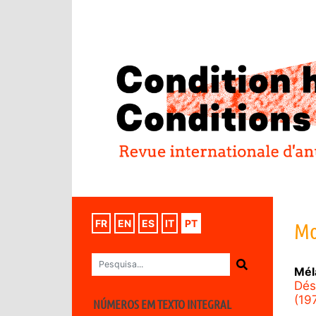
FR
EN
ES
IT
PT
Mo
Mél
Dés
(19
NÚMEROS EM TEXTO INTEGRAL