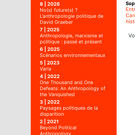
Sop
8 | 2026
Ent
No(s) future(s) ?
Caro
L’anthropologie politique de
his
David Graeber
7 | 2025
Vo
Anthropologie, marxisme et
politique : passé et présent
6 | 2025
Scénarios environnementaux
5 | 2023
Varia
4 | 2022
One Thousand and One
Defeats: An Anthropology of
the Vanquished
3 | 2022
Paysages politiques de la
disparition
2 | 2021
Beyond Political
Anthropology