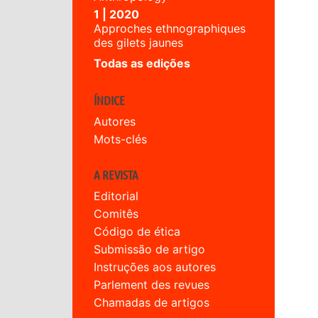
1 | 2020
Approches ethnographiques
des gilets jaunes
Todas as edições
ÍNDICE
Autores
Mots-clés
A REVISTA
Editorial
Comitês
Código de ética
Submissão de artigo
Instruções aos autores
Parlement des revues
Chamadas de artigos