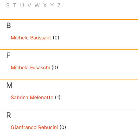
S
T
U
V
W
X
Y
Z
B
Michèle
Baussant
(0)
F
Michela
Fusaschi
(0)
M
Sabrina
Melenotte
(1)
R
Gianfranco
Rebucini
(0)