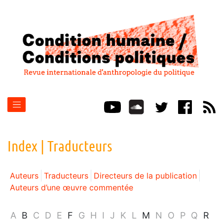
Index |
Traducteurs
Auteurs
Traducteurs
Directeurs de la publication
Auteurs d’une œuvre commentée
A
B
C
D
E
F
G
H
I
J
K
L
M
N
O
P
Q
R