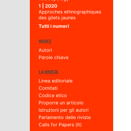
1 | 2020
Approches ethnographiques
des gilets jaunes
Tutti i numeri
INDICE
Autori
Parole chiave
LA RIVISTA
Linea editoriale
Comitati
Codice etico
Proporre un articolo
Istruzioni per gli autori
Parlamento delle riviste
Calls for Papers (It)