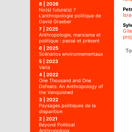
8 | 2026
Pet
No(s) future(s) ?
Isr
L’anthropologie politique de
David Graeber
Syl
7 | 2025
Gile
Anthropologie, marxisme et
proj
politique : passé et présent
6 | 2025
To
Scénarios environnementaux
5 | 2023
Varia
4 | 2022
One Thousand and One
Defeats: An Anthropology of
the Vanquished
3 | 2022
Paysages politiques de la
disparition
2 | 2021
Beyond Political
Anthropology