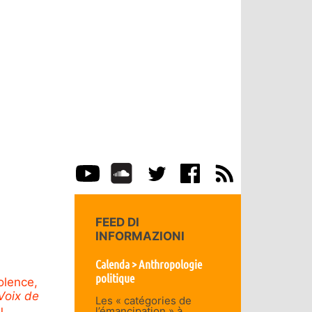
FEED DI
INFORMAZIONI
Calenda > Anthropologie
politique
olence,
Voix de
Les « catégories de
u
l’émancipation » à