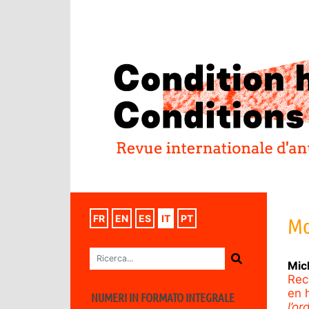
FR
EN
ES
IT
PT
Mo
Mic
Rec
en 
NUMERI IN FORMATO INTEGRALE
l’or