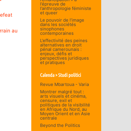
l’épreuve de
l’anthropologie féministe
et queer
Defeat
Le pouvoir de l’image
dans les sociétés
sinophones
rrain au
contemporaines
L’effectivité des peines
alternatives en droit
pénal camerounais :
enjeux, défis et
perspectives juridiques
et pratiques
Calenda > Studi politici
Revue Mbartoua - Varia
Montrer malgré tout :
arts visuels et cinéma,
censure, exil et
politiques de la visibilité
en Afrique du Nord, au
Moyen Orient et en Asie
centrale
Beyond the Politics